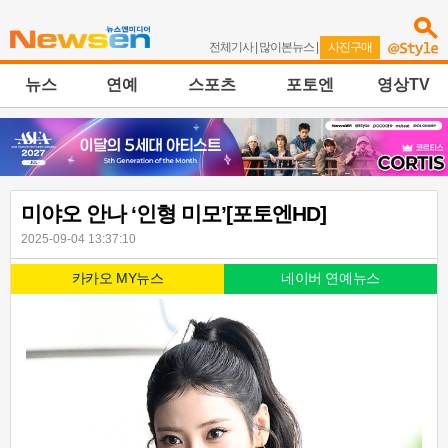
전체기사
|
많이본뉴스
|
사진구매
뉴스
연예
스포츠
포토엔
영상TV
미야오 안나 ‘인형 미모’[포토엔HD]
2025-09-04 13:37:10
카카오 MY뉴스
네이버 연예뉴스