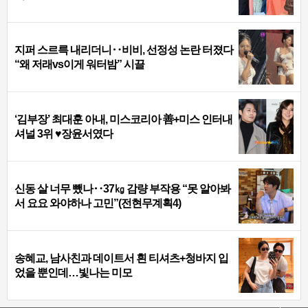
지퍼 스르륵 내리더니‥비비, 선정성 논란 터졌다
“왜 저래vs이게 워터밤” 시끌
‘김부장’ 최대훈 아내, 미스코리아 善+미스 인터내
셔널 3위 ♥장윤서였다
신동 살 너무 뺐나‥37㎏ 감량 부작용 “못 알아봐
서 요요 와야하나 고민”(전현무계획4)
송혜교, 남사친과 데이트서 흰 티셔츠+청바지 입
었을 뿐인데…빛나는 미모