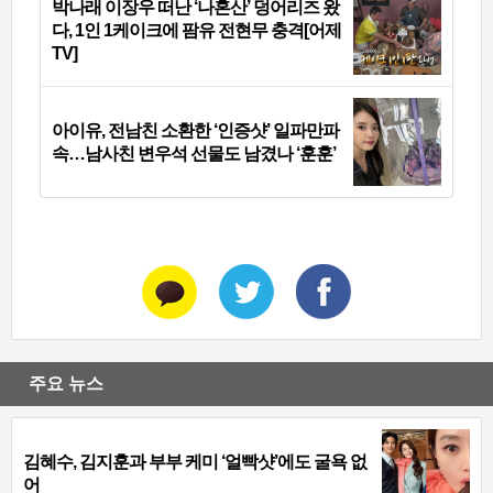
박나래 이장우 떠난 ‘나혼산’ 덩어리즈 왔
다, 1인 1케이크에 팜유 전현무 충격[어제
TV]
아이유, 전남친 소환한 ‘인증샷’ 일파만파
속…남사친 변우석 선물도 남겼나 ‘훈훈’
주요 뉴스
김혜수, 김지훈과 부부 케미 ‘얼빡샷’에도 굴욕 없
어