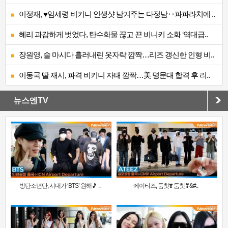
이정재, ♥임세령 비키니 인생샷 남겨주는 다정남‥파파라치에 ..
혜리 과감하게 벗었다, 탄수화물 끊고 끈 비니키 소화 ‘역대급..
장원영, 술 마시다 흘러내린 옷자락 깜짝…리즈 갱신한 인형 비..
이동국 딸 재시, 파격 비키니 자태 깜짝…美 명문대 합격 후 리..
뉴스엔TV
방탄소년단, 시대가 ‘BTS’ 원해🎵 ..
에이티즈, 둠칫❣️ 둠칫❣&#..