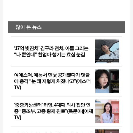
많이 본 뉴스
‘17억 빚잔치’ 김구라 전처, 아들 그리는
“나 뿐인데” 친엄마 챙기는 효심 눈길
여에스더, 예능서 민낯 공개했다가 댓글
에 충격 “눈 왜 저렇게 처졌냐고”(에스더
TV)
‘중증외상센터’ 하영, 4대째 의사 집안 인
증 “증조부, 고종 황제 진료”(옥문아)[어제
TV]