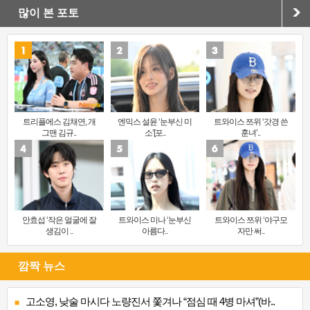
많이 본 포토
트리플에스 김채연, 개
엔믹스 설윤 ‘눈부신 미
트와이스 쯔위 ‘갓경 쓴
그맨 김규..
소’[포..
훈녀’..
안효섭 ‘작은 얼굴에 잘
트와이스 미나 ‘눈부신
트와이스 쯔위 ‘야구모
생김이 ..
아름다..
자만 써..
깜짝 뉴스
고소영, 낮술 마시다 노량진서 쫓겨나 “점심 때 4병 마셔”(바..