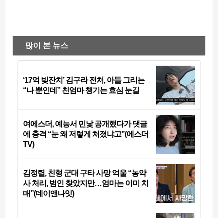
많이 본 뉴스
‘17억 빚잔치’ 김구라 전처, 아들 그리는
“나 뿐인데” 친엄마 챙기는 효심 눈길
여에스더, 예능서 민낯 공개했다가 댓글
에 충격 “눈 왜 저렇게 처졌냐고”(에스더
TV)
김정렬, 친형 군대 구타 사망 억울 “농약
사 처리, 범인 찾았지만…엄마는 이미 치
매”(데이앤나잇)