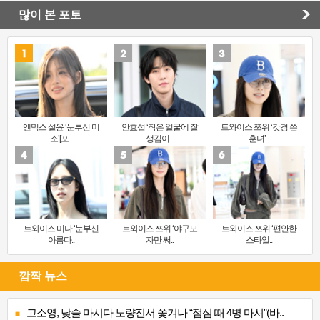
많이 본 포토
엔믹스 설윤 ‘눈부신 미
안효섭 ‘작은 얼굴에 잘
트와이스 쯔위 ‘갓경 쓴
소’[포..
생김이 ..
훈녀’..
트와이스 미나 ‘눈부신
트와이스 쯔위 ‘야구모
트와이스 쯔위 ‘편안한
아름다..
자만 써..
스타일..
깜짝 뉴스
고소영, 낮술 마시다 노량진서 쫓겨나 “점심 때 4병 마셔”(바..