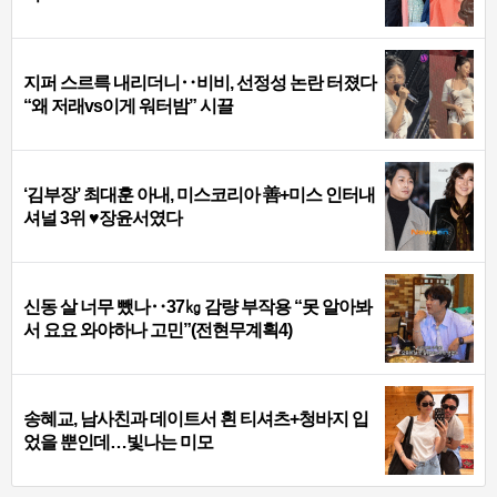
지퍼 스르륵 내리더니‥비비, 선정성 논란 터졌다
“왜 저래vs이게 워터밤” 시끌
‘김부장’ 최대훈 아내, 미스코리아 善+미스 인터내
셔널 3위 ♥장윤서였다
신동 살 너무 뺐나‥37㎏ 감량 부작용 “못 알아봐
서 요요 와야하나 고민”(전현무계획4)
송혜교, 남사친과 데이트서 흰 티셔츠+청바지 입
었을 뿐인데…빛나는 미모