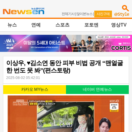
전체기사
|
많이본뉴스
|
사진구매
뉴스
연예
스포츠
포토엔
영상TV
이상우, ♥김소연 동안 피부 비법 공개 “맨얼굴
한 번도 못 봐”(편스토랑)
2025-08-02 05:42:01
카카오 MY뉴스
네이버 연예뉴스