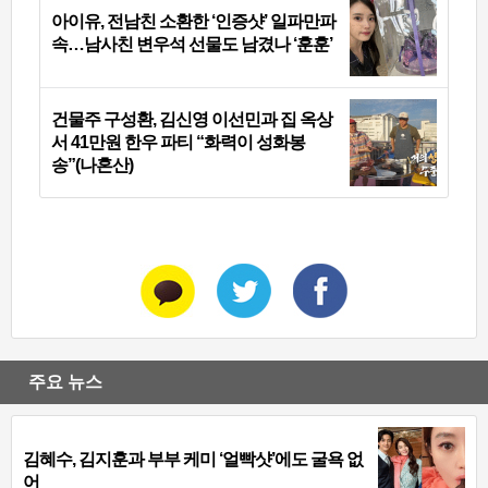
아이유, 전남친 소환한 ‘인증샷’ 일파만파
속…남사친 변우석 선물도 남겼나 ‘훈훈’
건물주 구성환, 김신영 이선민과 집 옥상
서 41만원 한우 파티 “화력이 성화봉
송”(나혼산)
주요 뉴스
김혜수, 김지훈과 부부 케미 ‘얼빡샷’에도 굴욕 없
어