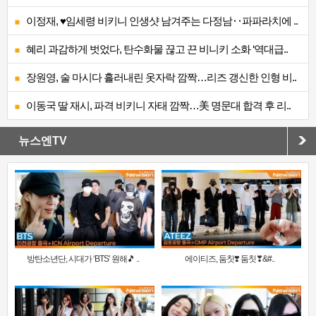
이정재, ♥임세령 비키니 인생샷 남겨주는 다정남‥파파라치에 ..
혜리 과감하게 벗었다, 탄수화물 끊고 끈 비니키 소화 ‘역대급..
장원영, 술 마시다 흘러내린 옷자락 깜짝…리즈 갱신한 인형 비..
이동국 딸 재시, 파격 비키니 자태 깜짝…美 명문대 합격 후 리..
뉴스엔TV
방탄소년단, 시대가 ‘BTS’ 원해🎵 ..
에이티즈, 둠칫❣️ 둠칫❣&#..