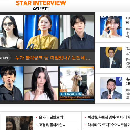
나
에 
[
우 
아, .
김
노한
[
경
갑론
황
11일
[
정
로 
-
윤가이, 단발로 싹...
-
이정현, 무보정 맞아? 어마어마한
-
고경표, 돌아가신 ...
-
채시라 “아프다” 호소→모델 이소