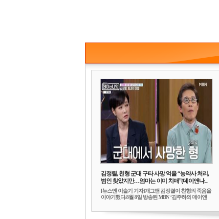
김정렬, 친형 군대 구타 사망 억울 “농약사 처리,
범인 찾았지만…엄마는 이미 치매”(데이앤나...
[뉴스엔 이슬기 기자]개그맨 김정렬이 친형의 죽음을
이야기했다.8월 8일 방송된 MBN ‘김주하의 데이앤
나...