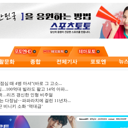
심 때 4병 마셔”(바로 그 고소...
…100억대 빌라도 팔고 14억 아파...
깜짝…리즈 갱신한 인형 비주얼
는 다정남‥파파라치에 걸린 11년차...
 비니키 소화 ‘역대급’