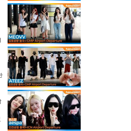
이
한
많
었