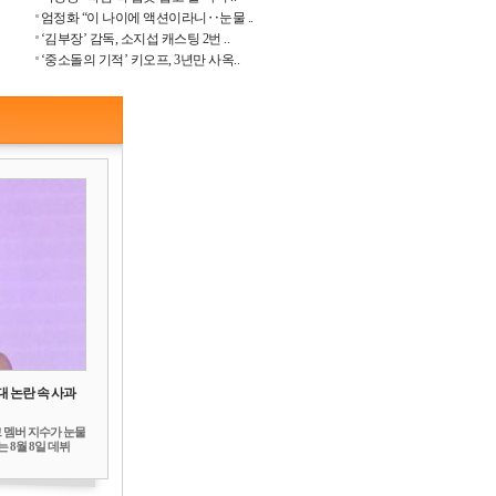
엄정화 “이 나이에 액션이라니‥눈물 ..
‘김부장’ 감독, 소지섭 캐스팅 2번 ..
‘중소돌의 기적’ 키오프, 3년만 사옥..
대 논란 속 사과
 멤버 지수가 눈물
 8월 8일 데뷔