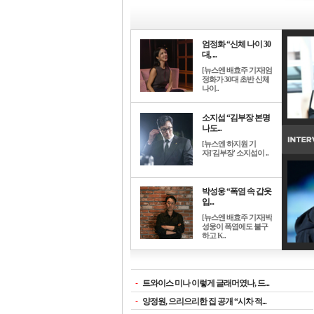
엄정화 “신체 나이 30
대, ...
[뉴스엔 배효주 기자]엄
정화가 30대 초반 신체
나이..
소지섭 “김부장 본명
나도...
[뉴스엔 하지원 기
자]'김부장' 소지섭이 ..
박성웅 “폭염 속 갑옷
입...
[뉴스엔 배효주 기자]박
성웅이 폭염에도 불구
하고 K..
-
트와이스 미나 이렇게 글래머였나, 드...
-
양정원, 으리으리한 집 공개 “시차 적...