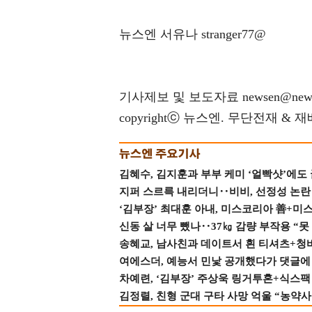
뉴스엔 서유나 stranger77@
기사제보 및 보도자료 newsen@news
copyrightⓒ 뉴스엔. 무단전재 & 
김혜수, 김지훈과 부부 케미 ‘얼빡샷’에도
지퍼 스르륵 내리더니‥비비, 선정성 논란 터
‘김부장’ 최대훈 아내, 미스코리아 善+미
신동 살 너무 뺐나‥37㎏ 감량 부작용 “못
송혜교, 남사친과 데이트서 흰 티셔츠+청
여에스더, 예능서 민낯 공개했다가 댓글에 충
차예련, ‘김부장’ 주상욱 링거투혼+식스팩 
김정렬, 친형 군대 구타 사망 억울 “농약사