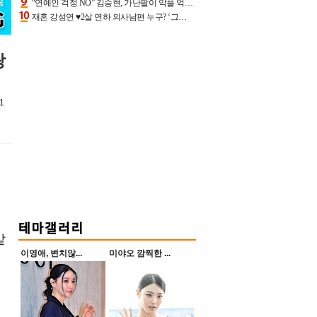
“연예인 걱정 NO” 김승현, 가난팔이 악플 억울할만‥아내+딸과 日 여행
재혼 강성연 ♥2살 연하 의사남편 누구? ‘그알’ 자문의에 훈남 비주얼 초엘리트 스펙 [종합]
랑
1
맡
이영애, 변치않...
미야오 깜찍한 ...