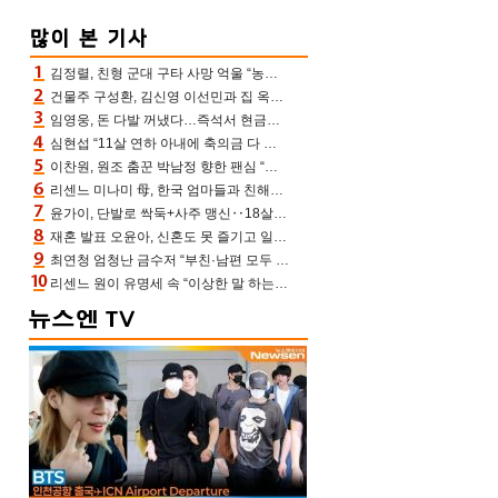
김정렬, 친형 군대 구타 사망 억울 “농약사 처리, 범인 찾았지만…엄마는 이미 치매”(데이앤나잇)
건물주 구성환, 김신영 이선민과 집 옥상서 41만원 한우 파티 “화력이 성화봉송”(나혼산)
임영웅, 돈 다발 꺼냈다…즉석서 현금으로 수당 챙겨주는 ‘구단주’
심현섭 “11살 연하 아내에 축의금 다 뺏겨, 집도 아내 명의” (동치미)[결정적장면]
이찬원, 원조 춤꾼 박남정 향한 팬심 “어머님 잘 계시지” 폭소(불후)
리센느 미나미 母, 한국 엄마들과 친해진 비결=BTS “최애 정국 얘기로 통해”(전참시)
윤가이, 단발로 싹둑+사주 맹신‥18살 연상 ♥장기하 반한 엉뚱·열정 매력(전참시)
재혼 발표 오윤아, 신혼도 못 즐기고 일만 “발달장애 子도 취업 1년차, 연차 없어”
최연청 엄청난 금수저 “부친·남편 모두 판사, 국회의원·언론사 대표 집안”(아형)
리센느 원이 유명세 속 “이상한 말 하는 사람 가만두지 않아” 소속사 든든(전참시)[어제TV]