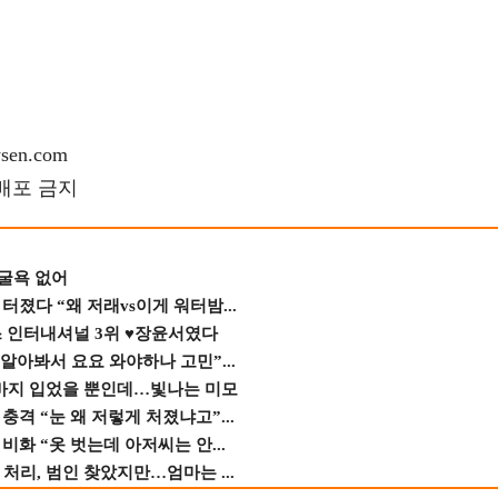
en.com
재배포 금지
 굴욕 없어
졌다 “왜 저래vs이게 워터밤...
스 인터내셔널 3위 ♥장윤서였다
 알아봐서 요요 와야하나 고민”...
바지 입었을 뿐인데…빛나는 미모
격 “눈 왜 저렇게 처졌냐고”...
비화 “옷 벗는데 아저씨는 안...
 처리, 범인 찾았지만…엄마는 ...