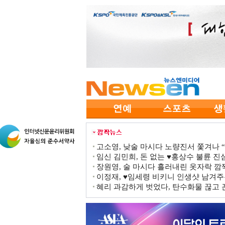
고소영, 낮술 마시다 노량진서 쫓겨나 “점
임신 김민희, 돈 없는 ♥홍상수 불륜 진심
장원영, 술 마시다 흘러내린 옷자락 
이정재, ♥임세령 비키니 인생샷 남겨주
혜리 과감하게 벗었다, 탄수화물 끊고 끈