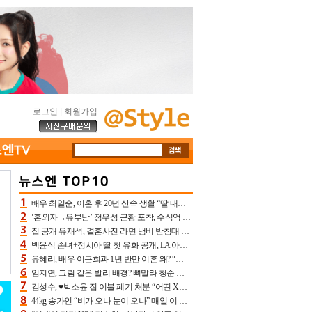
로그인
|
회원가입
배우 최일순, 이혼 후 20년 산속 생활 “딸 내가 버렸다고 원망‥맘 아파”(특종)[어제TV]
‘혼외자→유부남’ 정우성 근황 포착, 수식억 해킹 피해 후배 만났다 “존경하는”
집 공개 유재석, 결혼사진 라면 냄비 받침대 되고 분노‥가족사진도 피해(놀뭐)[어제TV]
백윤식 손녀+정시아 딸 첫 유화 공개, LA 아트쇼→서울국제조각페스타 작가다운 수준급 실력
유혜리, 배우 이근희과 1년 반만 이혼 왜? “식칼 꽂고 의자 던져” 충격 폭로(특종)[어제TV]
임지연, 그림 같은 발리 배경? 뼈말라 청순 비키니 핏에 상대 안 되네
김성수, ♥박소윤 집 이불 폐기 처분 “어떤 X이랑 썼을지 몰라” 질투(신랑수업2)[어제TV]
44kg 송가인 “비가 오나 눈이 오나” 매일 이 운동, 허벅지 근육량 상승+체지방 감소