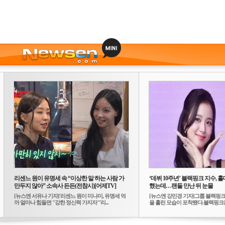
리센느 원이 유명세 속 “이상한 말 하는 사람 가
‘데뷔 10주년’ 블랙핑크 지수, 홀
만두지 않아” 소속사 든든(전참시)[어제TV]
했는데…팬들 만난 뒤 눈물
[뉴스엔 서유나 기자]'리센느 원이 미나미, 유명세 억
[뉴스엔 강민경 기자]그룹 블랙핑크
까 얼마나 힘들면 "강한 정신력 가지자"'리...
을 흘린 모습이 포착됐다.블랙핑크는
10...