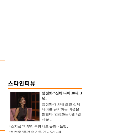
엄정화 “신체 나이 30대, 3
년..
엄정화가 30대 초반 신체
나이를 유지하는 비결을
밝혔다. 엄정화는 8월 4일
서울 ..
소지섭 “김부장 본명 나도 몰라‥들었..
박성웅 “폭염 속 갑옷 입고 말 타며 ..