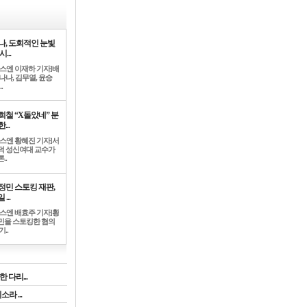
나, 도회적인 눈빛
시...
뉴스엔 이재하 기자]배
나나, 김무열, 윤승
.
희철 “X돌았네” 분
...
뉴스엔 황혜진 기자]서
덕 성신여대 교수가
..
정민 스토킹 재판,
 ...
뉴스엔 배효주 기자]황
민을 스토킹한 혐의
기..
 다리...
라 ...