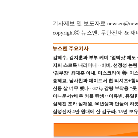
기사제보 및 보도자료 newsen@news
copyrightⓒ 뉴스엔. 무단전재 & 
김혜수, 김지훈과 부부 케미 ‘얼빡샷’에도
지퍼 스르륵 내리더니‥비비, 선정성 논란 터
‘김부장’ 최대훈 아내, 미스코리아 善+미
송혜교, 남사친과 데이트서 흰 티셔츠+청
신동 살 너무 뺐나‥37㎏ 감량 부작용 “못
아나운서♥배우 커플 탄생‥이유빈, 유일한 최
심혜진 조카 심재원, 00년생과 단둘이 하룻밤
삼성전자 4만 원대에 산 김구라, 15년 보유