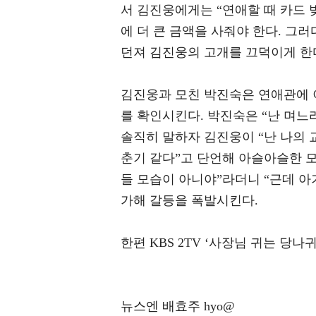
서 김진웅에게는 “연애할 때 카드 
에 더 큰 금액을 사줘야 한다. 그
던져 김진웅의 고개를 끄덕이게 한
김진웅과 모친 박진숙은 연애관에 
를 확인시킨다. 박진숙은 “난 며느
솔직히 말하자 김진웅이 “난 나의 
춘기 같다”고 단언해 아슬아슬한 모
들 모습이 아니야”라더니 “근데 아
가해 갈등을 폭발시킨다.
한편 KBS 2TV ‘사장님 귀는 당나
뉴스엔 배효주 hyo@