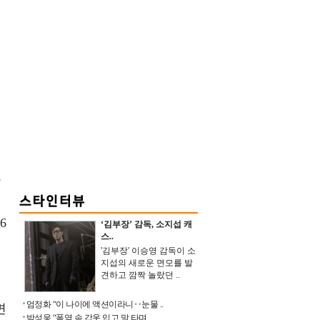
가
폭
6
‘김부장’ 감독, 소지섭 캐
스..
'김부장' 이승영 감독이 소
지섭의 새로운 면모를 발
견하고 깜짝 놀랐던 ..
진
엄정화 “이 나이에 액션이라니‥눈물 ..
면
박성웅 “폭염 속 갑옷 입고 말 타며 ..