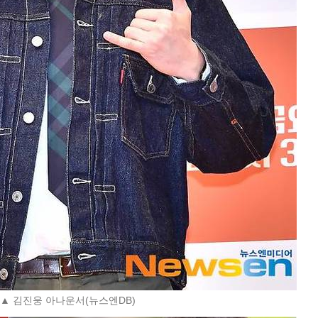
▲ 김진웅 아나운서(뉴스엔DB)