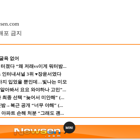
en.com
재배포 금지
 굴욕 없어
졌다 “왜 저래vs이게 워터밤...
스 인터내셔널 3위 ♥장윤서였다
바지 입었을 뿐인데…빛나는 미모
 알아봐서 요요 와야하나 고민”...
종 선택 “늦어서 미안해” (...
→복근 공개 “너무 야해” (...
 아파트 손해 처분 “그래도 괜...