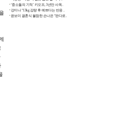
‘중소돌의 기적’ 키오프, 3년만 사옥..
강미나 “13kg 감량 후 예쁘다는 반응 ..
을
윤보미 결혼식 불참한 손나은 “판다로..
계
고
사
아
을