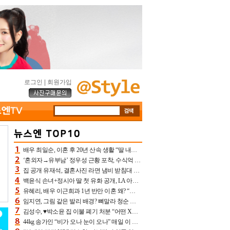
로그인
|
회원가입
배우 최일순, 이혼 후 20년 산속 생활 “딸 내가 버렸다고 원망‥맘 아파”(특종)[어제TV]
‘혼외자→유부남’ 정우성 근황 포착, 수식억 해킹 피해 후배 만났다 “존경하는”
집 공개 유재석, 결혼사진 라면 냄비 받침대 되고 분노‥가족사진도 피해(놀뭐)[어제TV]
백윤식 손녀+정시아 딸 첫 유화 공개, LA 아트쇼→서울국제조각페스타 작가다운 수준급 실력
유혜리, 배우 이근희과 1년 반만 이혼 왜? “식칼 꽂고 의자 던져” 충격 폭로(특종)[어제TV]
임지연, 그림 같은 발리 배경? 뼈말라 청순 비키니 핏에 상대 안 되네
김성수, ♥박소윤 집 이불 폐기 처분 “어떤 X이랑 썼을지 몰라” 질투(신랑수업2)[어제TV]
44kg 송가인 “비가 오나 눈이 오나” 매일 이 운동, 허벅지 근육량 상승+체지방 감소