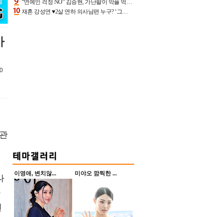
“연예인 걱정 NO” 김승현, 가난팔이 악플 억울할만‥아내+딸과 日 여행
재혼 강성연 ♥2살 연하 의사남편 누구? ‘그알’ 자문의에 훈남 비주얼 초엘리트 스펙 [종합]
사
0
혼관
이영애, 변치않...
미야오 깜찍한 ...
나
라
된