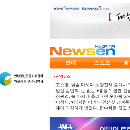
고소영, 낮술 마시다 노량진서 쫓겨나 “점
임신 김민희, 돈 없는 ♥홍상수 불륜 진심
장원영, 술 마시다 흘러내린 옷자락 
이정재, ♥임세령 비키니 인생샷 남겨주
혜리 과감하게 벗었다, 탄수화물 끊고 끈