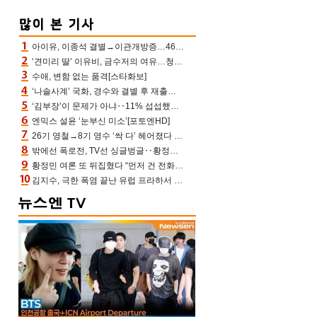
아이유, 이종석 결별→이관개방증…46장 꽉 채운 유애나 ♥ “열심히 사는 중”
‘견미리 딸’ 이유비, 금수저의 여유…청순 미모에 반전 슬림 라인
수애, 변함 없는 품격[스타화보]
‘나솔사계’ 국화, 경수와 결별 후 재출연…첫인상 3표 몰표
‘김부장’이 문제가 아냐‥11% 섭섭했던 ‘재벌X형사2’ 돈·빽 총동원해 컴백 [TV보고서]
엔믹스 설윤 ‘눈부신 미소’[포토엔HD]
26기 영철→8기 영수 ‘싹 다’ 헤어졌다 ‘나솔사계’ 충격의 현커 0쌍 (촌장TV)
밖에선 폭로전, TV선 싱글벙글‥황정민 ‘틈만 나면’ 출연, 피로감은 시청자 몫
황정민 여론 또 뒤집혔다 “먼저 건 전화 62통, 그만 연락해” vs 女팬 “녹취 다 올려” 진흙탕 싸움
김지수, 극한 폭염 끝난 유럽 프라하서 쾌적한 여름나기 “선풍기만으로 지내”