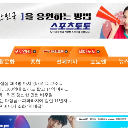
심 때 4병 마셔”(바로 그 고소...
…100억대 빌라도 팔고 14억 아파...
깜짝…리즈 갱신한 인형 비주얼
는 다정남‥파파라치에 걸린 11년차...
 비니키 소화 ‘역대급’