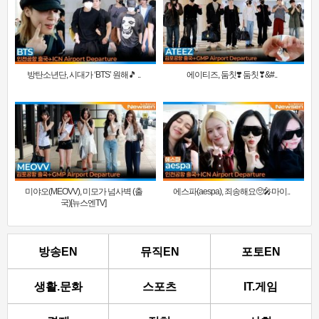
방탄소년단, 시대가 ‘BTS’ 원해🎵 ..
에이티즈, 둠칫❣️ 둠칫❣&#..
미야오(MEOVV), 미모가 넘사벽 (출
에스파(aespa), 죄송해요🥺🎤마이..
국)[뉴스엔TV]
방송EN
뮤직EN
포토EN
생활.문화
스포츠
IT.게임