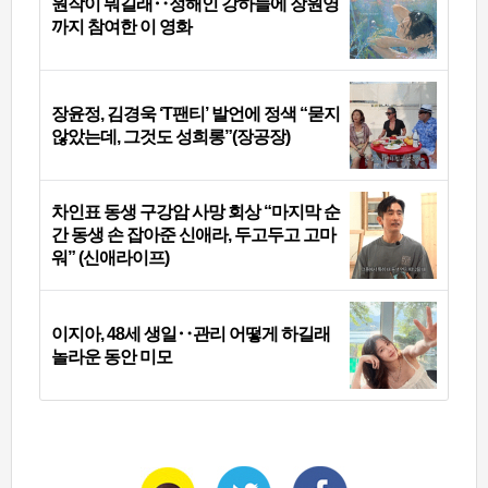
원작이 뭐길래‥정해인 강하늘에 장원영
까지 참여한 이 영화
장윤정, 김경욱 ‘T팬티’ 발언에 정색 “묻지
않았는데, 그것도 성희롱”(장공장)
차인표 동생 구강암 사망 회상 “마지막 순
간 동생 손 잡아준 신애라, 두고두고 고마
워” (신애라이프)
이지아, 48세 생일‥관리 어떻게 하길래
놀라운 동안 미모