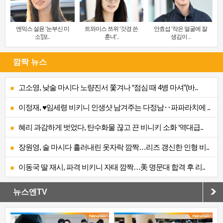
엔믹스 설윤 ‘눈부신 미
트와이스 쯔위 ‘갓경 쓴
안효섭 ‘작은 얼굴에 잘
소’[포..
훈녀’..
생김이 ..
깜짝 뉴스
고소영, 낮술 마시다 노량진서 쫓겨나 “점심 때 4병 마셔”(바..
이정재, ♥임세령 비키니 인생샷 남겨주는 다정남‥파파라치에 ..
혜리 과감하게 벗었다, 탄수화물 끊고 끈 비니키 소화 ‘역대급..
장원영, 술 마시다 흘러내린 옷자락 깜짝…리즈 갱신한 인형 비..
이동국 딸 재시, 파격 비키니 자태 깜짝…美 명문대 합격 후 리..
뉴스엔TV