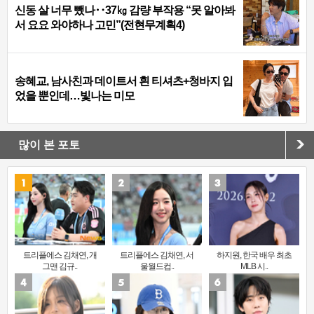
신동 살 너무 뺐나‥37㎏ 감량 부작용 “못 알아봐
서 요요 와야하나 고민”(전현무계획4)
송혜교, 남사친과 데이트서 흰 티셔츠+청바지 입
었을 뿐인데…빛나는 미모
많이 본 포토
트리플에스 김채연, 개
트리플에스 김채연, 서
하지원, 한국 배우 최초
그맨 김규..
울월드컵..
MLB 시..