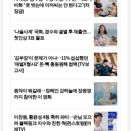
비화 “옷 벗는데 아저씨는 안 된다고”(차
장금)
‘나솔사계’ 국화, 경수와 결별 후 재출연…
첫인상 3표 몰표
‘김부장’이 문제가 아냐‥11% 섭섭했던
‘재벌X형사2’ 돈·빽 총동원해 컴백 [TV보
고서]
원작이 뭐길래‥정해인 강하늘에 장원영
까지 참여한 이 영화
이찬원, 황윤성 4등 축하 파티‥손님 모으
려 블랙핑크 지수와 친한 척(편스토랑)[어
제TV]