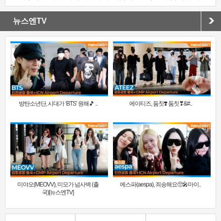
뉴스엔TV
방탄소년단, 시대가 ‘BTS’ 원해🎵 ..
에이티즈, 둠칫❣️ 둠칫❣&#..
미야오(MEOVV), 미모가 넘사벽 (출
에스파(aespa), 죄송해요🥺🎤마이..
국)[뉴스엔TV]