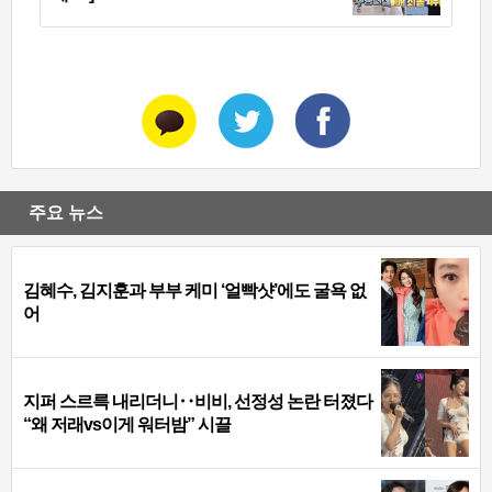
주요 뉴스
김혜수, 김지훈과 부부 케미 ‘얼빡샷’에도 굴욕 없
어
지퍼 스르륵 내리더니‥비비, 선정성 논란 터졌다
“왜 저래vs이게 워터밤” 시끌