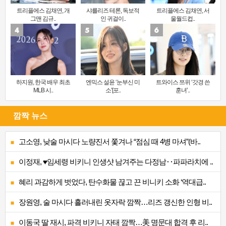
트리플에스 김채연, 개
샤를리즈 테론, 독보적
트리플에스 김채연, 서
그맨 김규..
인 귀걸이..
울월드컵..
하지원, 한국 배우 최초
엔믹스 설윤 ‘눈부신 미
트와이스 쯔위 ‘갓경 쓴
MLB 시..
소’[포..
훈녀’..
깜짝 뉴스
고소영, 낮술 마시다 노량진서 쫓겨나 “점심 때 4병 마셔”(바..
이정재, ♥임세령 비키니 인생샷 남겨주는 다정남‥파파라치에 ..
혜리 과감하게 벗었다, 탄수화물 끊고 끈 비니키 소화 ‘역대급..
장원영, 술 마시다 흘러내린 옷자락 깜짝…리즈 갱신한 인형 비..
이동국 딸 재시, 파격 비키니 자태 깜짝…美 명문대 합격 후 리..