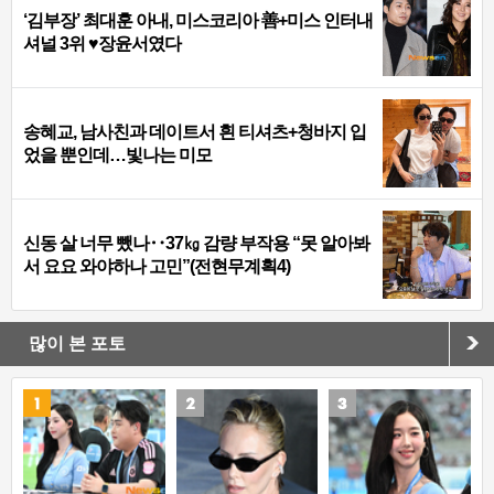
‘김부장’ 최대훈 아내, 미스코리아 善+미스 인터내
셔널 3위 ♥장윤서였다
송혜교, 남사친과 데이트서 흰 티셔츠+청바지 입
었을 뿐인데…빛나는 미모
신동 살 너무 뺐나‥37㎏ 감량 부작용 “못 알아봐
서 요요 와야하나 고민”(전현무계획4)
많이 본 포토