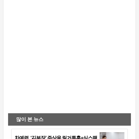
많이 본 뉴스
차예련, ‘김부장’ 주상욱 링거투혼+식스팩