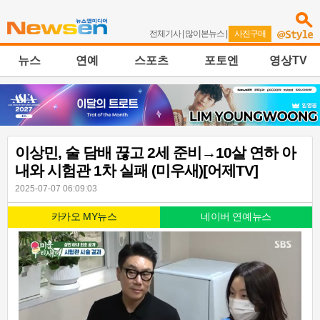
전체기사
|
많이본뉴스
|
사진구매
뉴스
연예
스포츠
포토엔
영상TV
이상민, 술 담배 끊고 2세 준비→10살 연하 아
내와 시험관 1차 실패 (미우새)[어제TV]
2025-07-07 06:09:03
카카오 MY뉴스
네이버 연예뉴스