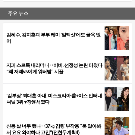
주요 뉴스
김혜수, 김지훈과 부부 케미 ‘얼빡샷’에도 굴욕 없
어
지퍼 스르륵 내리더니‥비비, 선정성 논란 터졌다
“왜 저래vs이게 워터밤” 시끌
‘김부장’ 최대훈 아내, 미스코리아 善+미스 인터내
셔널 3위 ♥장윤서였다
신동 살 너무 뺐나‥37㎏ 감량 부작용 “못 알아봐
서 요요 와야하나 고민”(전현무계획4)