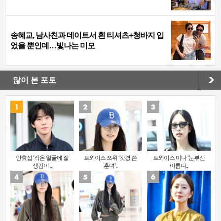
송혜교, 남사친과 데이트서 흰 티셔츠+청바지 입
었을 뿐인데…빛나는 미모
많이 본 포토
안효섭 ‘작은 얼굴에 잘
트와이스 쯔위 ‘갓경 쓴
트와이스 미나 ‘눈부신
생김이 ..
훈녀’..
아름다..