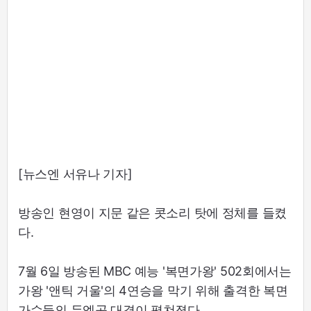
[뉴스엔 서유나 기자]
방송인 현영이 지문 같은 콧소리 탓에 정체를 들켰
다.
7월 6일 방송된 MBC 예능 '복면가왕' 502회에서는
가왕 '앤틱 거울'의 4연승을 막기 위해 출격한 복면
가수들의 듀엣곡 대결이 펼쳐졌다.