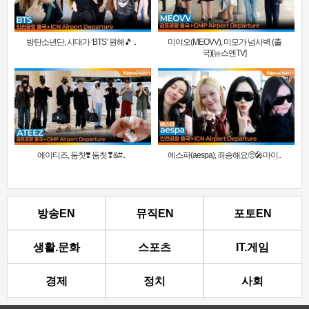
방탄소년단, 시대가 ‘BTS’ 원해🎵 ..
미야오(MEOVV), 미모가 넘사벽 (출
국)[뉴스엔TV]
에이티즈, 둠칫❣️ 둠칫❣&#..
에스파(aespa), 죄송해요🥺🎤마이..
방송EN
뮤직EN
포토EN
생활.문화
스포츠
IT.게임
경제
정치
사회