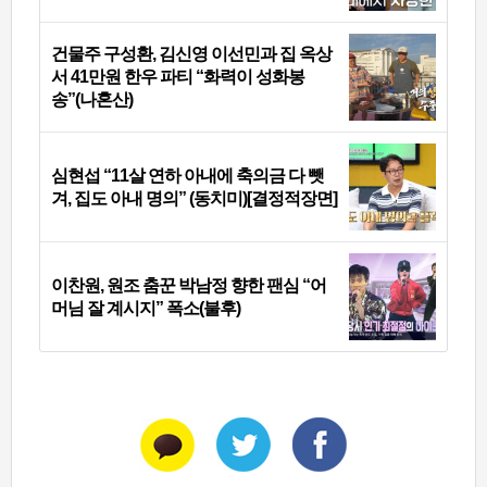
건물주 구성환, 김신영 이선민과 집 옥상
서 41만원 한우 파티 “화력이 성화봉
송”(나혼산)
심현섭 “11살 연하 아내에 축의금 다 뺏
겨, 집도 아내 명의” (동치미)[결정적장면]
이찬원, 원조 춤꾼 박남정 향한 팬심 “어
머님 잘 계시지” 폭소(불후)