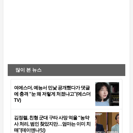
많이 본 뉴스
여에스더, 예능서 민낯 공개했다가 댓글
에 충격 “눈 왜 저렇게 처졌냐고”(에스더
TV)
김정렬, 친형 군대 구타 사망 억울 “농약
사 처리, 범인 찾았지만…엄마는 이미 치
매”(데이앤나잇)