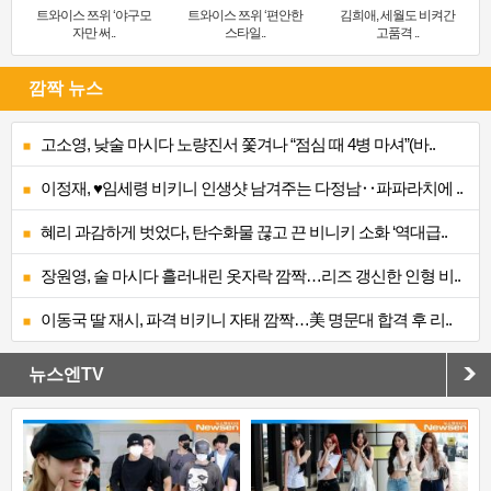
트와이스 쯔위 ‘야구모
트와이스 쯔위 ‘편안한
김희애, 세월도 비켜간
자만 써..
스타일..
고품격 ..
깜짝 뉴스
고소영, 낮술 마시다 노량진서 쫓겨나 “점심 때 4병 마셔”(바..
이정재, ♥임세령 비키니 인생샷 남겨주는 다정남‥파파라치에 ..
혜리 과감하게 벗었다, 탄수화물 끊고 끈 비니키 소화 ‘역대급..
장원영, 술 마시다 흘러내린 옷자락 깜짝…리즈 갱신한 인형 비..
이동국 딸 재시, 파격 비키니 자태 깜짝…美 명문대 합격 후 리..
뉴스엔TV