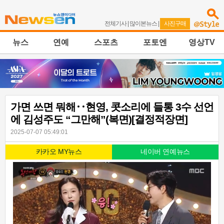
전체기사
|
많이본뉴스
|
사진구매
뉴스
연예
스포츠
포토엔
영상TV
가면 쓰면 뭐해‥현영, 콧소리에 들통 3수 선언
에 김성주도 “그만해”(복면)[결정적장면]
2025-07-07 05:49:01
카카오 MY뉴스
네이버 연예뉴스