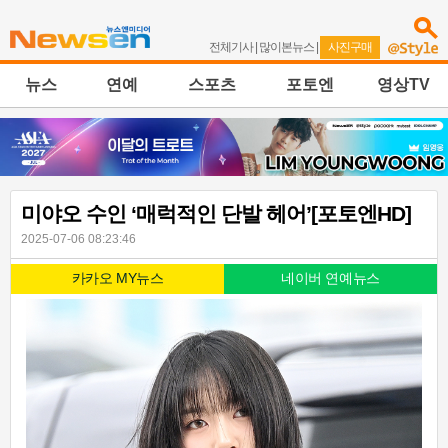
전체기사
|
많이본뉴스
|
사진구매
뉴스
연예
스포츠
포토엔
영상TV
미야오 수인 ‘매럭적인 단발 헤어’[포토엔HD]
2025-07-06 08:23:46
카카오 MY뉴스
네이버 연예뉴스