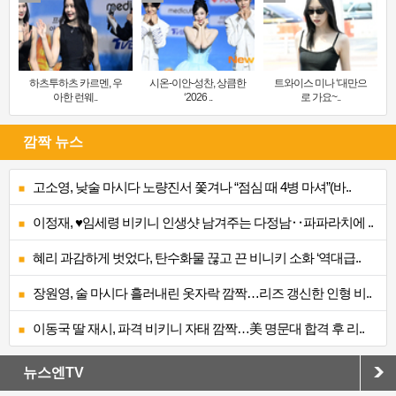
하츠투하츠 카르멘, 우
시온-이안-성찬, 상큼한
트와이스 미나 ‘대만으
아한 런웨..
‘2026 ..
로 가요~..
깜짝 뉴스
고소영, 낮술 마시다 노량진서 쫓겨나 “점심 때 4병 마셔”(바..
이정재, ♥임세령 비키니 인생샷 남겨주는 다정남‥파파라치에 ..
혜리 과감하게 벗었다, 탄수화물 끊고 끈 비니키 소화 ‘역대급..
장원영, 술 마시다 흘러내린 옷자락 깜짝…리즈 갱신한 인형 비..
이동국 딸 재시, 파격 비키니 자태 깜짝…美 명문대 합격 후 리..
뉴스엔TV