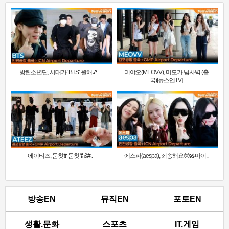
방탄소년단, 시대가 ‘BTS’ 원해🎵 ..
미야오(MEOVV), 미모가 넘사벽 (출
국)[뉴스엔TV]
에이티즈, 둠칫❣️ 둠칫❣&#..
에스파(aespa), 죄송해요🥺🎤마이..
방송EN
뮤직EN
포토EN
생활.문화
스포츠
IT.게임