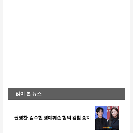
많이 본 뉴스
권영찬, 김수현 명예훼손 혐의 검찰 송치