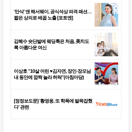
‘만삭’ 앤 해서웨이, 공식석상 파격 패션…
짧은 상의로 배꼽 노출 [포토엔]
김혜수 숏단발에 웨딩룩은 처음, 美치도
록 아름다운 여신
이상호 “10살 어린 ♥김자연, 장인·장모님
내 동안에 깜짝 놀라 허락”(아침마당)
[정정보도문] ‘황영웅, 또 학폭에 발목잡혔
다’ 관련