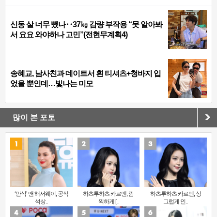
신동 살 너무 뺐나‥37㎏ 감량 부작용 “못 알아봐
서 요요 와야하나 고민”(전현무계획4)
송혜교, 남사친과 데이트서 흰 티셔츠+청바지 입
었을 뿐인데…빛나는 미모
많이 본 포토
‘만삭’ 앤 해서웨이, 공식
하츠투하츠 카르멘, 깜
하츠투하츠 카르멘, 싱
석상..
찍하게 [..
그럽게 인..