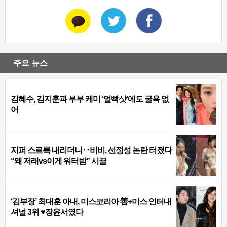
주요 뉴스
김혜수, 김지훈과 부부 케미 ‘얼빡샷’에도 굴욕 없
어
지퍼 스르륵 내리더니‥비비, 선정성 논란 터졌다
“왜 저래vs이게 워터밤” 시끌
‘김부장’ 최대훈 아내, 미스코리아 善+미스 인터내
셔널 3위 ♥장윤서였다