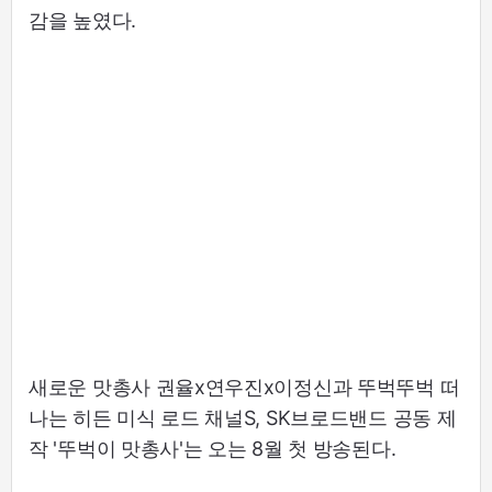
감을 높였다.
새로운 맛총사 권율x연우진x이정신과 뚜벅뚜벅 떠
나는 히든 미식 로드 채널S, SK브로드밴드 공동 제
작 '뚜벅이 맛총사'는 오는 8월 첫 방송된다.