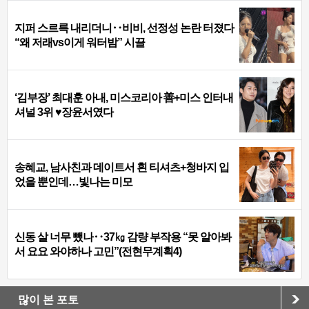
지퍼 스르륵 내리더니‥비비, 선정성 논란 터졌다
“왜 저래vs이게 워터밤” 시끌
‘김부장’ 최대훈 아내, 미스코리아 善+미스 인터내
셔널 3위 ♥장윤서였다
송혜교, 남사친과 데이트서 흰 티셔츠+청바지 입
었을 뿐인데…빛나는 미모
신동 살 너무 뺐나‥37㎏ 감량 부작용 “못 알아봐
서 요요 와야하나 고민”(전현무계획4)
많이 본 포토