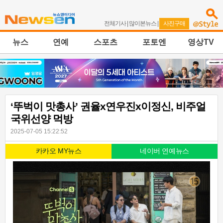
전체기사
|
많이본뉴스
|
사진구매
뉴스
연예
스포츠
포토엔
영상TV
‘뚜벅이 맛총사’ 권율x연우진x이정신, 비주얼
국위선양 먹방
2025-07-05 15:22:52
카카오 MY뉴스
네이버 연예뉴스