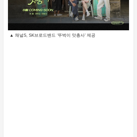
▲ 채널S, SK브로드밴드 ‘뚜벅이 맛총사’ 제공