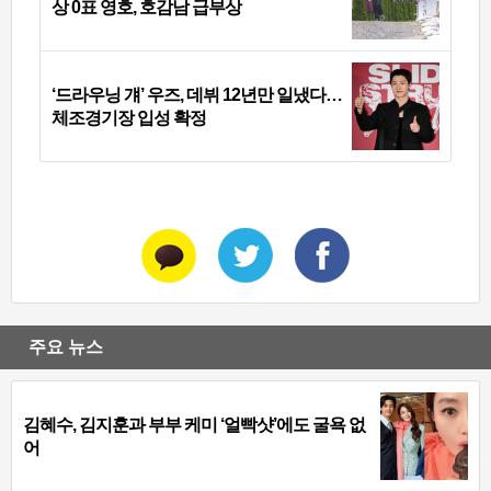
상 0표 영호, 호감남 급부상
‘드라우닝 걔’ 우즈, 데뷔 12년만 일냈다…
체조경기장 입성 확정
주요 뉴스
김혜수, 김지훈과 부부 케미 ‘얼빡샷’에도 굴욕 없
어