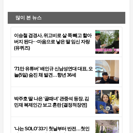
많이 본 뉴스
이승철 겹경사, 위고비로 살 쪽 빼고 할아
버지 된다‥마음으로 낳은 딸 임신 자랑
(유퀴즈)
‘71만 유튜버’ 배인규 신남성연대 대표, 오
늘(5일) 숨진 채 발견…향년 36세
박주호 딸 나은 ‘골때녀’ 관중석 등장, 김
민재 복제인간 보고 혼란 [결정적장면]
‘나는 SOLO’ 33기 첫날부터 반전…첫인