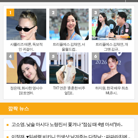
샤를리즈 테론, 독보적
트리플에스 김채연, 서
트리플에스 김채연, 개
인 귀걸이..
울월드컵..
그맨 김규..
정은채, 화사한 명사수
TXT 연준 ‘훈훈한 비주
하지원, 한국 배우 최초
[포토엔H..
얼’[포..
MLB 시..
깜짝 뉴스
고소영, 낮술 마시다 노량진서 쫓겨나 “점심 때 4병 마셔”(바..
이정재, ♥임세령 비키니 인생샷 남겨주는 다정남‥파파라치에 ..