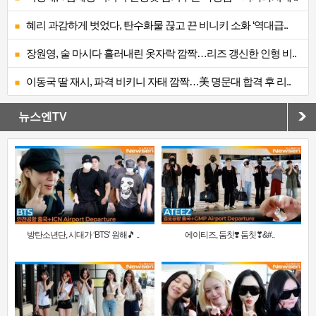
혜리 과감하게 벗었다, 탄수화물 끊고 끈 비니키 소화 ‘역대급..
장원영, 술 마시다 흘러내린 옷자락 깜짝…리즈 갱신한 인형 비..
이동국 딸 재시, 파격 비키니 자태 깜짝…美 명문대 합격 후 리..
뉴스엔TV
방탄소년단, 시대가 ‘BTS’ 원해🎵 ..
에이티즈, 둠칫❣️ 둠칫❣&#..