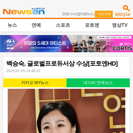
전체기사
|
많이본뉴스
|
사진구매
뉴스
연예
스포츠
포토엔
영상TV
백승숙, 글로벌프로듀서상 수상[포토엔HD]
2025-07-05 14:48:32
카카오 MY뉴스
네이버 연예뉴스