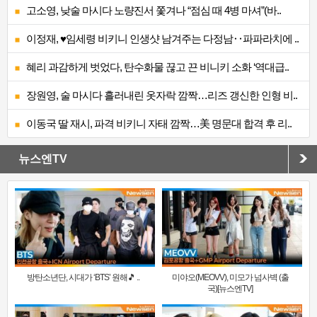
고소영, 낮술 마시다 노량진서 쫓겨나 “점심 때 4병 마셔”(바..
이정재, ♥임세령 비키니 인생샷 남겨주는 다정남‥파파라치에 ..
혜리 과감하게 벗었다, 탄수화물 끊고 끈 비니키 소화 ‘역대급..
장원영, 술 마시다 흘러내린 옷자락 깜짝…리즈 갱신한 인형 비..
이동국 딸 재시, 파격 비키니 자태 깜짝…美 명문대 합격 후 리..
뉴스엔TV
방탄소년단, 시대가 ‘BTS’ 원해🎵 ..
미야오(MEOVV), 미모가 넘사벽 (출
국)[뉴스엔TV]