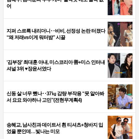
어
지퍼 스르륵 내리더니‥비비, 선정성 논란 터졌다
“왜 저래vs이게 워터밤” 시끌
‘김부장’ 최대훈 아내, 미스코리아 善+미스 인터내
셔널 3위 ♥장윤서였다
신동 살 너무 뺐나‥37㎏ 감량 부작용 “못 알아봐
서 요요 와야하나 고민”(전현무계획4)
송혜교, 남사친과 데이트서 흰 티셔츠+청바지 입
었을 뿐인데…빛나는 미모