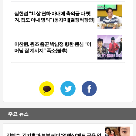
심현섭 “11살 연하 아내에 축의금 다 뺏
겨, 집도 아내 명의” (동치미)[결정적장면]
이찬원, 원조 춤꾼 박남정 향한 팬심 “어
머님 잘 계시지” 폭소(불후)
주요 뉴스
김혜수, 김지훈과 부부 케미 ‘얼빡샷’에도 굴욕 없