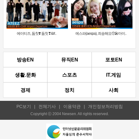
에이티즈, 둠칫❣️ 둠칫❣&#..
에스파(aespa), 죄송해요🥺🎤마이..
방송EN
뮤직EN
포토EN
생활.문화
스포츠
IT.게임
경제
정치
사회
PC보기
|
전체기사
|
이용약관
|
개인정보처리방침
Copyright ⓒ 2004 Newsen. All rights reserved.