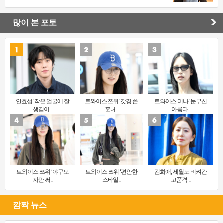
많이 본 포토
안효섭 ‘작은 얼굴에 잘
트와이스 쯔위 ‘갓경 쓴
트와이스 미나 ‘눈부신
생김이 ..
훈녀’..
아름다..
트와이스 쯔위 ‘야구모
트와이스 쯔위 ‘편안한
김희애, 세월도 비켜간
자만 써..
스타일..
고품격 ..
깜짝 뉴스