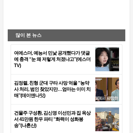
많이 본 뉴스
여에스더, 예능서 민낯 공개했다가 댓글
에 충격 “눈 왜 저렇게 처졌냐고”(에스더
TV)
김정렬, 친형 군대 구타 사망 억울 “농약
사 처리, 범인 찾았지만…엄마는 이미 치
매”(데이앤나잇)
건물주 구성환, 김신영 이선민과 집 옥상
서 41만원 한우 파티 “화력이 성화봉
송”(나혼산)