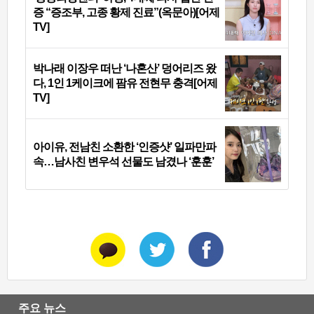
증 “증조부, 고종 황제 진료”(옥문아)[어제
TV]
박나래 이장우 떠난 ‘나혼산’ 덩어리즈 왔
다, 1인 1케이크에 팜유 전현무 충격[어제
TV]
아이유, 전남친 소환한 ‘인증샷’ 일파만파
속…남사친 변우석 선물도 남겼나 ‘훈훈’
주요 뉴스