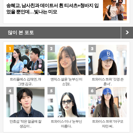
송혜교, 남사친과 데이트서 흰 티셔츠+청바지 입
었을 뿐인데…빛나는 미모
많이 본 포토
트리플에스 김채연, 개
엔믹스 설윤 ‘눈부신 미
트와이스 쯔위 ‘갓경 쓴
그맨 김규..
소’[포..
훈녀’..
안효섭 ‘작은 얼굴에 잘
트와이스 미나 ‘눈부신
트와이스 쯔위 ‘야구모
생김이 ..
아름다..
자만 써..