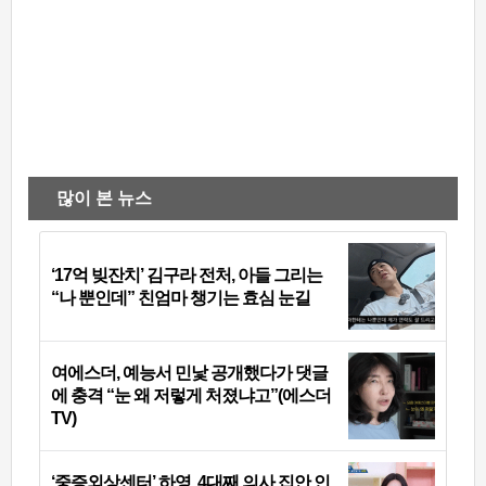
많이 본 뉴스
‘17억 빚잔치’ 김구라 전처, 아들 그리는
“나 뿐인데” 친엄마 챙기는 효심 눈길
여에스더, 예능서 민낯 공개했다가 댓글
에 충격 “눈 왜 저렇게 처졌냐고”(에스더
TV)
‘중증외상센터’ 하영, 4대째 의사 집안 인