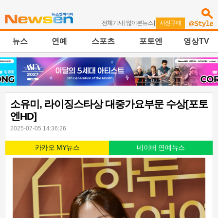
전체기사
|
많이본뉴스
|
사진구매
뉴스
연예
스포츠
포토엔
영상TV
소유미, 라이징스타상 대중가요부문 수상[포토
엔HD]
2025-07-05 14:36:26
카카오 MY뉴스
네이버 연예뉴스