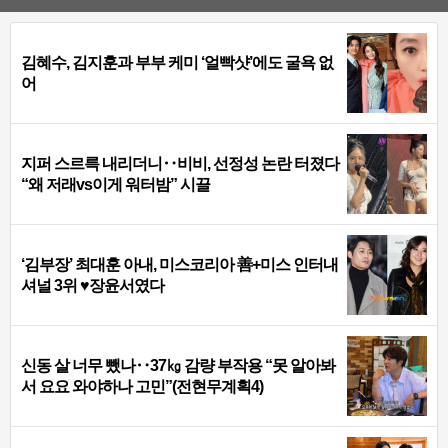
김혜수, 김지훈과 부부 케미 ‘얼빡샷’에도 굴욕 없
어
지퍼 스르륵 내리더니‥비비, 선정성 논란 터졌다
“왜 저래vs이게 워터밤” 시끌
‘김부장’ 최대훈 아내, 미스코리아 善+미스 인터내
셔널 3위 ♥장윤서였다
신동 살 너무 뺐나‥37㎏ 감량 부작용 “못 알아봐
서 요요 와야하나 고민”(전현무계획4)