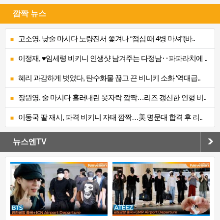
깜짝 뉴스
고소영, 낮술 마시다 노량진서 쫓겨나 “점심 때 4병 마셔”(바..
이정재, ♥임세령 비키니 인생샷 남겨주는 다정남‥파파라치에 ..
혜리 과감하게 벗었다, 탄수화물 끊고 끈 비니키 소화 ‘역대급..
장원영, 술 마시다 흘러내린 옷자락 깜짝…리즈 갱신한 인형 비..
이동국 딸 재시, 파격 비키니 자태 깜짝…美 명문대 합격 후 리..
뉴스엔TV