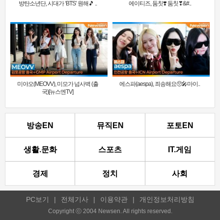
방탄소년단, 시대가 ‘BTS’ 원해🎵 ..
에이티즈, 둠칫❣️ 둠칫❣&#..
미야오(MEOVV), 미모가 넘사벽 (출
에스파(aespa), 죄송해요🥺🎤마이..
국)[뉴스엔TV]
방송EN
뮤직EN
포토EN
생활.문화
스포츠
IT.게임
경제
정치
사회
PC보기
|
전체기사
|
이용약관
|
개인정보처리방침
Copyright ⓒ 2004 Newsen. All rights reserved.