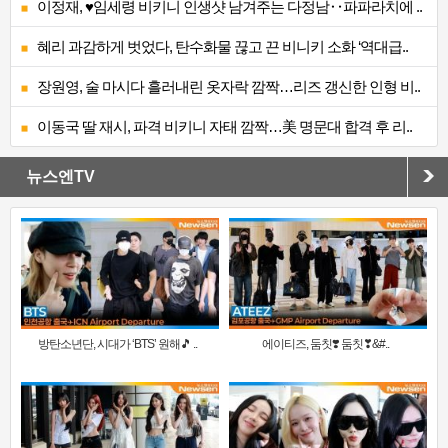
이정재, ♥임세령 비키니 인생샷 남겨주는 다정남‥파파라치에 ..
혜리 과감하게 벗었다, 탄수화물 끊고 끈 비니키 소화 ‘역대급..
장원영, 술 마시다 흘러내린 옷자락 깜짝…리즈 갱신한 인형 비..
이동국 딸 재시, 파격 비키니 자태 깜짝…美 명문대 합격 후 리..
뉴스엔TV
방탄소년단, 시대가 ‘BTS’ 원해🎵 ..
에이티즈, 둠칫❣️ 둠칫❣&#..