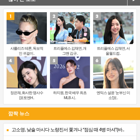
샤를리즈 테론, 독보적
트리플에스 김채연, 개
트리플에스 김채연, 서
인 귀걸이..
그맨 김규..
울월드컵..
정은채, 화사한 명사수
하지원, 한국 배우 최초
엔믹스 설윤 ‘눈부신 미
[포토엔H..
MLB 시..
소’[포..
깜짝 뉴스
고소영, 낮술 마시다 노량진서 쫓겨나 “점심 때 4병 마셔”(바..