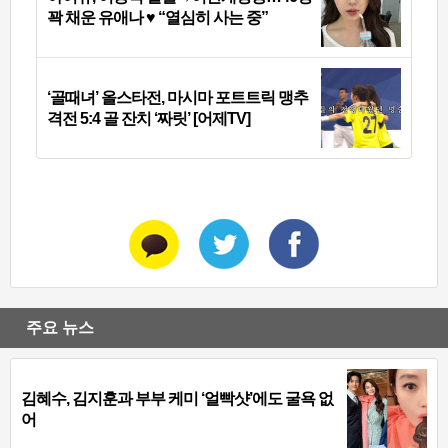
꽉 채운 유애나 ♥ “열심히 사는 중”
‘골때녀’ 올스타전, 마시마 포트트릭 맹추
격전 5:4 골 잔치 ‘짜릿’ [어제TV]
주요 뉴스
김혜수, 김지훈과 부부 케미 ‘얼빡샷’에도 굴욕 없
어