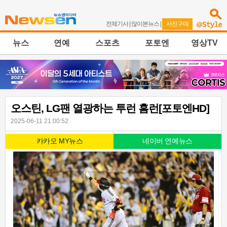
전체기사
|
많이본뉴스
|
사진구매
뉴스
연예
스포츠
포토엔
영상TV
오스틴, LG팬 열광하는 투런 홈런[포토엔HD]
2025-06-11 21:00:52
카카오 MY뉴스
네이버 연예뉴스