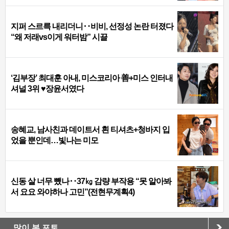
지퍼 스르륵 내리더니‥비비, 선정성 논란 터졌다
“왜 저래vs이게 워터밤” 시끌
‘김부장’ 최대훈 아내, 미스코리아 善+미스 인터내
셔널 3위 ♥장윤서였다
송혜교, 남사친과 데이트서 흰 티셔츠+청바지 입
었을 뿐인데…빛나는 미모
신동 살 너무 뺐나‥37㎏ 감량 부작용 “못 알아봐
서 요요 와야하나 고민”(전현무계획4)
많이 본 포토