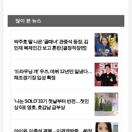
많이 본 뉴스
박주호 딸 나은 ‘골때녀’ 관중석 등장, 김
민재 복제인간 보고 혼란 [결정적장면]
‘드라우닝 걔’ 우즈, 데뷔 12년만 일냈다…
체조경기장 입성 확정
‘나는 SOLO’ 33기 첫날부터 반전…첫인
상 0표 영호, 호감남 급부상
아이유, 이종석 결별→이관개방증…46장