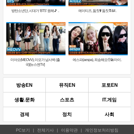
방탄소년단, 시대가 ‘BTS’ 원해🎵 ..
에이티즈, 둠칫❣️ 둠칫❣&#..
미야오(MEOVV), 미모가 넘사벽 (출
에스파(aespa), 죄송해요🥺🎤마이..
국)[뉴스엔TV]
방송EN
뮤직EN
포토EN
생활.문화
스포츠
IT.게임
경제
정치
사회
PC보기
|
전체기사
|
이용약관
|
개인정보처리방침