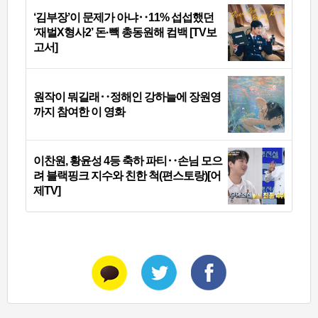
‘김부장’이 문제가 아냐‥11% 섭섭했던
‘재벌X형사2’ 돈·빽 총동원해 컴백 [TV보
고서]
원작이 뭐길래‥정해인 강하늘에 장원영
까지 참여한 이 영화
이찬원, 황윤성 4등 축하 파티‥손님 모으
려 블랙핑크 지수와 친한 척(편스토랑)[어
제TV]