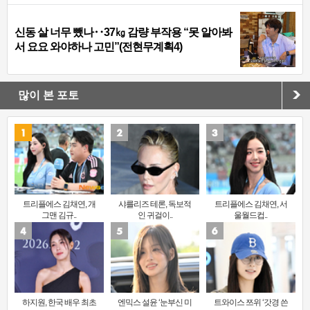
신동 살 너무 뺐나‥37㎏ 감량 부작용 “못 알아봐
서 요요 와야하나 고민”(전현무계획4)
많이 본 포토
트리플에스 김채연, 개
샤를리즈 테론, 독보적
트리플에스 김채연, 서
그맨 김규..
인 귀걸이..
울월드컵..
하지원, 한국 배우 최초
엔믹스 설윤 ‘눈부신 미
트와이스 쯔위 ‘갓경 쓴