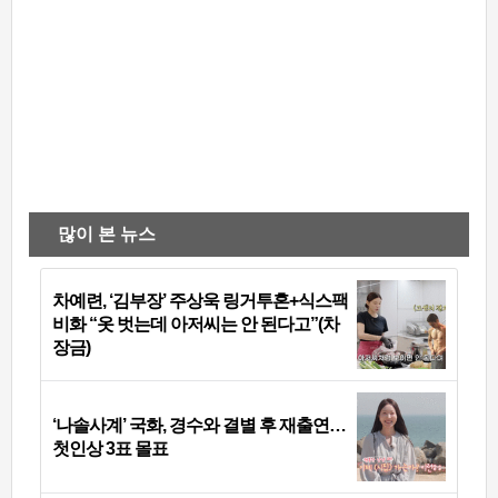
많이 본 뉴스
차예련, ‘김부장’ 주상욱 링거투혼+식스팩
비화 “옷 벗는데 아저씨는 안 된다고”(차
장금)
‘나솔사계’ 국화, 경수와 결별 후 재출연…
첫인상 3표 몰표