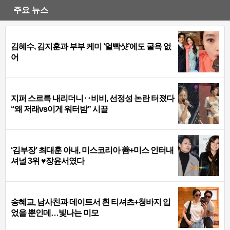
주요 뉴스
김혜수, 김지훈과 부부 케미 ‘얼빡샷’에도 굴욕 없
어
지퍼 스르륵 내리더니‥비비, 선정성 논란 터졌다
“왜 저래vs이게 워터밤” 시끌
‘김부장’ 최대훈 아내, 미스코리아 善+미스 인터내
셔널 3위 ♥장윤서였다
송혜교, 남사친과 데이트서 흰 티셔츠+청바지 입
었을 뿐인데…빛나는 미모