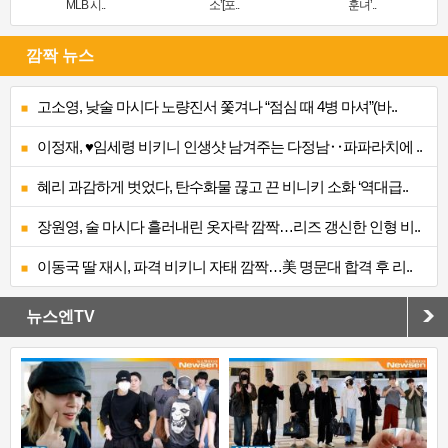
MLB 시..
소’[포..
훈녀’..
깜짝 뉴스
고소영, 낮술 마시다 노량진서 쫓겨나 “점심 때 4병 마셔”(바..
이정재, ♥임세령 비키니 인생샷 남겨주는 다정남‥파파라치에 ..
혜리 과감하게 벗었다, 탄수화물 끊고 끈 비니키 소화 ‘역대급..
장원영, 술 마시다 흘러내린 옷자락 깜짝…리즈 갱신한 인형 비..
이동국 딸 재시, 파격 비키니 자태 깜짝…美 명문대 합격 후 리..
뉴스엔TV