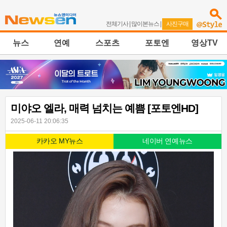
전체기사
|
많이본뉴스
|
사진구매
뉴스
연예
스포츠
포토엔
영상TV
미야오 엘라, 매력 넘치는 예쁨 [포토엔HD]
2025-06-11 20:06:35
카카오 MY뉴스
네이버 연예뉴스