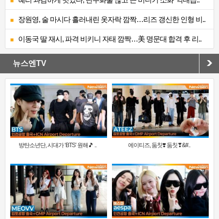
장원영, 술 마시다 흘러내린 옷자락 깜짝…리즈 갱신한 인형 비..
이동국 딸 재시, 파격 비키니 자태 깜짝…美 명문대 합격 후 리..
뉴스엔TV
방탄소년단, 시대가 ‘BTS’ 원해🎵 ..
에이티즈, 둠칫❣️ 둠칫❣&#..