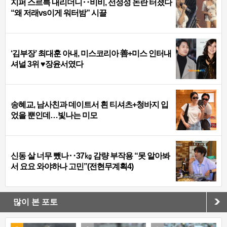
지퍼 스르륵 내리더니‥비비, 선정성 논란 터졌다
“왜 저래vs이게 워터밤” 시끌
‘김부장’ 최대훈 아내, 미스코리아 善+미스 인터내
셔널 3위 ♥장윤서였다
송혜교, 남사친과 데이트서 흰 티셔츠+청바지 입
었을 뿐인데…빛나는 미모
신동 살 너무 뺐나‥37㎏ 감량 부작용 “못 알아봐
서 요요 와야하나 고민”(전현무계획4)
많이 본 포토