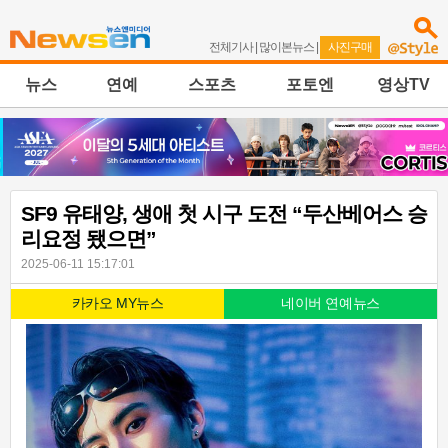
전체기사
|
많이본뉴스
|
사진구매
뉴스
연예
스포츠
포토엔
영상TV
SF9 유태양, 생애 첫 시구 도전 “두산베어스 승
리요정 됐으면”
2025-06-11 15:17:01
카카오 MY뉴스
네이버 연예뉴스