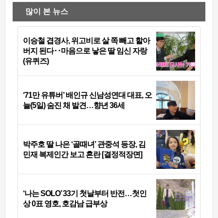
많이 본 뉴스
이승철 겹경사, 위고비로 살 쪽 빼고 할아
버지 된다‥마음으로 낳은 딸 임신 자랑
(유퀴즈)
‘71만 유튜버’ 배인규 신남성연대 대표, 오
늘(5일) 숨진 채 발견…향년 36세
박주호 딸 나은 ‘골때녀’ 관중석 등장, 김
민재 복제인간 보고 혼란 [결정적장면]
‘나는 SOLO’ 33기 첫날부터 반전…첫인
상 0표 영호, 호감남 급부상