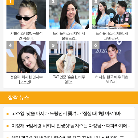
샤를리즈 테론, 독보적
트리플에스 김채연, 서
트리플에스 김채연, 개
인 귀걸이..
울월드컵..
그맨 김규..
정은채, 화사한 명사수
TXT 연준 ‘훈훈한 비주
하지원, 한국 배우 최초
[포토엔H..
얼’[포..
MLB 시..
깜짝 뉴스
고소영, 낮술 마시다 노량진서 쫓겨나 “점심 때 4병 마셔”(바..
이정재, ♥임세령 비키니 인생샷 남겨주는 다정남‥파파라치에 ..
혜리 과감하게 벗었다, 탄수화물 끊고 끈 비니키 소화 ‘역대급..