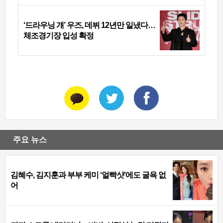
‘드라우닝 걔’ 우즈, 데뷔 12년만 일냈다…
체조경기장 입성 확정
주요 뉴스
김혜수, 김지훈과 부부 케미 ‘얼빡샷’에도 굴욕 없
어