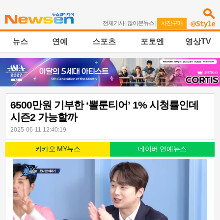
전체기사
|
많이본뉴스
|
사진구매
뉴스
연예
스포츠
포토엔
영상TV
6500만원 기부한 ‘뽈룬티어’ 1% 시청률인데
시즌2 가능할까
2025-06-11 12:40:19
카카오 MY뉴스
네이버 연예뉴스