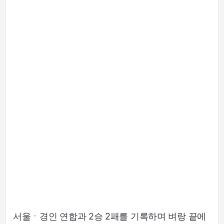
서울ㆍ경인 연합과 2승 2패를 기록하며 벼랑 끝에