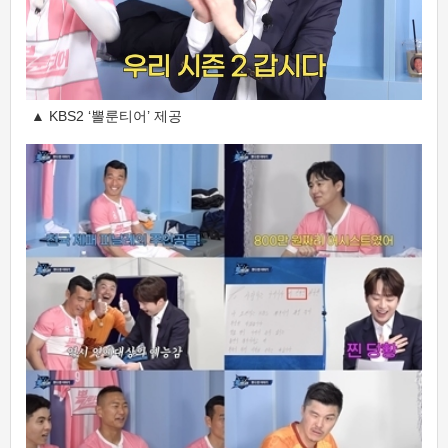
▲ KBS2 ‘뽈룬티어’ 제공