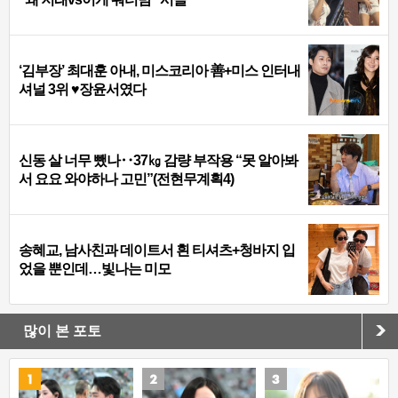
‘김부장’ 최대훈 아내, 미스코리아 善+미스 인터내
셔널 3위 ♥장윤서였다
신동 살 너무 뺐나‥37㎏ 감량 부작용 “못 알아봐
서 요요 와야하나 고민”(전현무계획4)
송혜교, 남사친과 데이트서 흰 티셔츠+청바지 입
었을 뿐인데…빛나는 미모
많이 본 포토