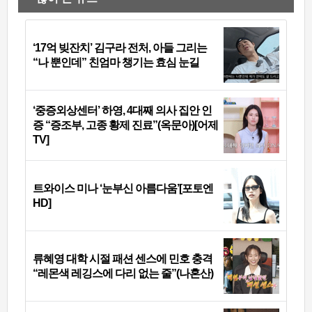
‘17억 빚잔치’ 김구라 전처, 아들 그리는
“나 뿐인데” 친엄마 챙기는 효심 눈길
‘중증외상센터’ 하영, 4대째 의사 집안 인
증 “증조부, 고종 황제 진료”(옥문아)[어제
TV]
트와이스 미나 ‘눈부신 아름다움’[포토엔
HD]
류혜영 대학 시절 패션 센스에 민호 충격
“레몬색 레깅스에 다리 없는 줄”(나혼산)