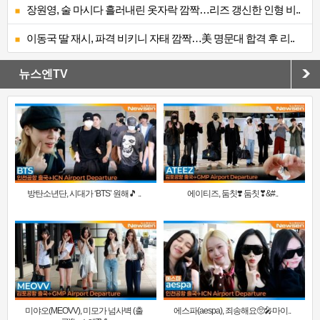
장원영, 술 마시다 흘러내린 옷자락 깜짝…리즈 갱신한 인형 비..
이동국 딸 재시, 파격 비키니 자태 깜짝…美 명문대 합격 후 리..
뉴스엔TV
방탄소년단, 시대가 ‘BTS’ 원해🎵 ..
에이티즈, 둠칫❣️ 둠칫❣&#..
미야오(MEOVV), 미모가 넘사벽 (출
에스파(aespa), 죄송해요🥺🎤마이..