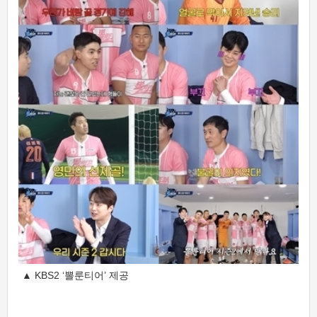
▲ KBS2 ‘뽈룬티어’ 제공