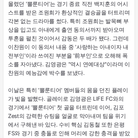
몰렸던 '뽈룬티어'는 경기 종료 직전 백지훈의 어시
스트를 받은 조원희가 환상적인 결승골을 터트리며
각본 없는 드라마를 썼다. 특히 조원희는 발목뼈 부
상을 입고도 아내에게 출연 동의서까지 받아오며
투혼을 펼친 것이어서 감동은 두 배가 됐다. 그런데
이찬원이 이 동의서 내용 중 '사랑하는 아내이자 내
전부인'이라 쓰여진 부분을 '前부인'으로 오해해 폭
소를 자아냈다. 김영광은 "역시 연예대상"이라며 이
찬원의 예능감에 박수를 보냈다.
이날은 특히 '뽈룬티어' 멤버들의 몸을 던진 플레이
가 빛을 발했다. 골레이로 김영광은 LIFE FC와의
경기에서 '뽈룬티어' 첫 골을 터트린데 이어, 김포
Zest의 강력한 슈팅을 얼굴로 막아내며 팀을 위기
에서 구해낸 바 있다. 수비 핵심 김동철 또한 은평
FS와 경기 중 충돌로 인해 머리에 강한 충격을 받았