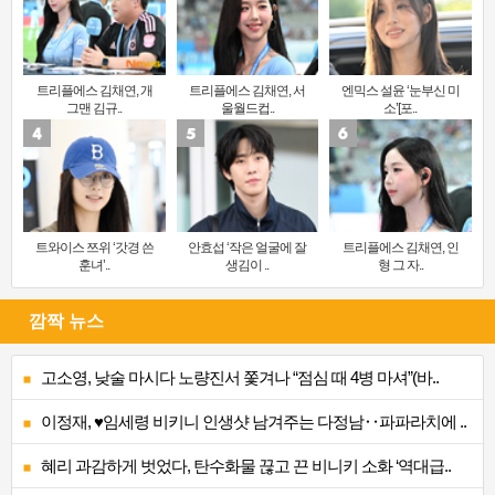
트리플에스 김채연, 개
트리플에스 김채연, 서
엔믹스 설윤 ‘눈부신 미
그맨 김규..
울월드컵..
소’[포..
트와이스 쯔위 ‘갓경 쓴
안효섭 ‘작은 얼굴에 잘
트리플에스 김채연, 인
훈녀’..
생김이 ..
형 그 자..
깜짝 뉴스
고소영, 낮술 마시다 노량진서 쫓겨나 “점심 때 4병 마셔”(바..
이정재, ♥임세령 비키니 인생샷 남겨주는 다정남‥파파라치에 ..
혜리 과감하게 벗었다, 탄수화물 끊고 끈 비니키 소화 ‘역대급..