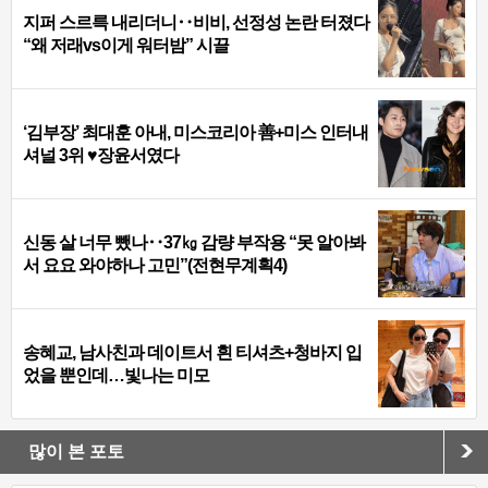
지퍼 스르륵 내리더니‥비비, 선정성 논란 터졌다
“왜 저래vs이게 워터밤” 시끌
‘김부장’ 최대훈 아내, 미스코리아 善+미스 인터내
셔널 3위 ♥장윤서였다
신동 살 너무 뺐나‥37㎏ 감량 부작용 “못 알아봐
서 요요 와야하나 고민”(전현무계획4)
송혜교, 남사친과 데이트서 흰 티셔츠+청바지 입
었을 뿐인데…빛나는 미모
많이 본 포토