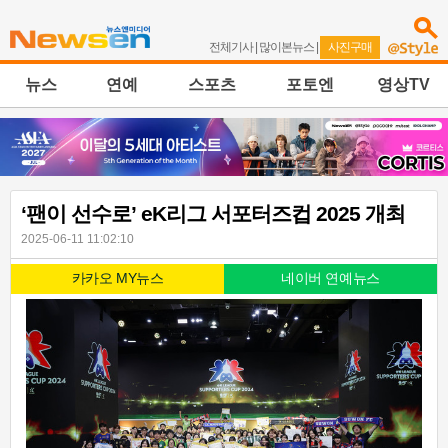
전체기사
|
많이본뉴스
|
사진구매
뉴스
연예
스포츠
포토엔
영상TV
‘팬이 선수로’ eK리그 서포터즈컵 2025 개최
2025-06-11 11:02:10
카카오 MY뉴스
네이버 연예뉴스