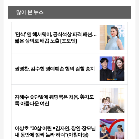
많이 본 뉴스
‘만삭’ 앤 해서웨이, 공식석상 파격 패션…
짧은 상의로 배꼽 노출 [포토엔]
권영찬, 김수현 명예훼손 혐의 검찰 송치
김혜수 숏단발에 웨딩룩은 처음, 美치도
록 아름다운 여신
이상호 “10살 어린 ♥김자연, 장인·장모님
내 동안에 깜짝 놀라 허락”(아침마당)