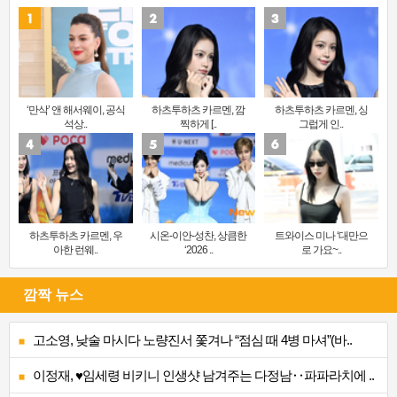
‘만삭’ 앤 해서웨이, 공식
하츠투하츠 카르멘, 깜
하츠투하츠 카르멘, 싱
석상..
찍하게 [..
그럽게 인..
하츠투하츠 카르멘, 우
시온-이안-성찬, 상큼한
트와이스 미나 ‘대만으
아한 런웨..
‘2026 ..
로 가요~..
깜짝 뉴스
고소영, 낮술 마시다 노량진서 쫓겨나 “점심 때 4병 마셔”(바..
이정재, ♥임세령 비키니 인생샷 남겨주는 다정남‥파파라치에 ..