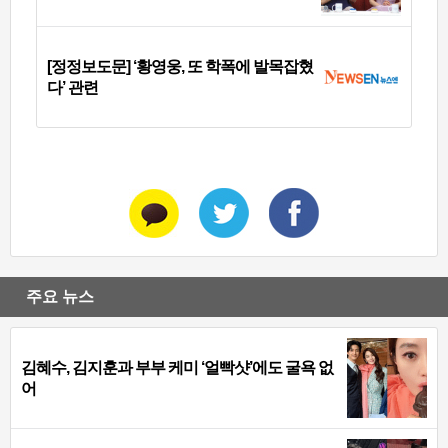
[정정보도문] ‘황영웅, 또 학폭에 발목잡혔
다’ 관련
주요 뉴스
김혜수, 김지훈과 부부 케미 ‘얼빡샷’에도 굴욕 없
어