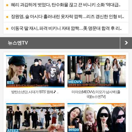
혜리 과감하게 벗었다, 탄수화물 끊고 끈 비니키 소화 ‘역대급..
장원영, 술 마시다 흘러내린 옷자락 깜짝…리즈 갱신한 인형 비..
이동국 딸 재시, 파격 비키니 자태 깜짝…美 명문대 합격 후 리..
뉴스엔TV
방탄소년단, 시대가 ‘BTS’ 원해🎵 ..
미야오(MEOVV), 미모가 넘사벽 (출
국)[뉴스엔TV]