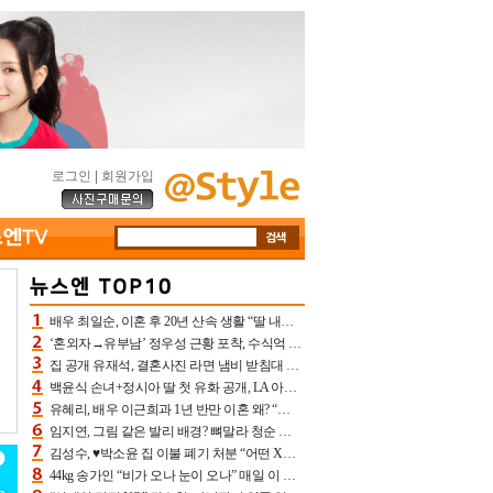
로그인
|
회원가입
배우 최일순, 이혼 후 20년 산속 생활 “딸 내가 버렸다고 원망‥맘 아파”(특종)[어제TV]
‘혼외자→유부남’ 정우성 근황 포착, 수식억 해킹 피해 후배 만났다 “존경하는”
집 공개 유재석, 결혼사진 라면 냄비 받침대 되고 분노‥가족사진도 피해(놀뭐)[어제TV]
백윤식 손녀+정시아 딸 첫 유화 공개, LA 아트쇼→서울국제조각페스타 작가다운 수준급 실력
유혜리, 배우 이근희과 1년 반만 이혼 왜? “식칼 꽂고 의자 던져” 충격 폭로(특종)[어제TV]
임지연, 그림 같은 발리 배경? 뼈말라 청순 비키니 핏에 상대 안 되네
김성수, ♥박소윤 집 이불 폐기 처분 “어떤 X이랑 썼을지 몰라” 질투(신랑수업2)[어제TV]
44kg 송가인 “비가 오나 눈이 오나” 매일 이 운동, 허벅지 근육량 상승+체지방 감소