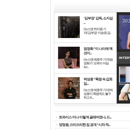
‘김부장’ 감독, 소지섭
...
[뉴스엔 하지원 기
자]'김부장' 이승영 감..
엄정화 “이 나이에 액
션이...
[뉴스엔 배효주 기자]엄
정화가 '오케이 마담
&#..
박성웅 “폭염 속 갑옷
입...
[뉴스엔 배효주 기자]박
성웅이 폭염에도 불구
하고 K..
-
트와이스 미나 이렇게 글래머였나, 드...
-
양정원, 으리으리한 집 공개 “시차 적...