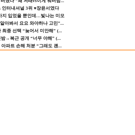
졌다 “왜 저래vs이게 워터밤...
스 인터내셔널 3위 ♥장윤서였다
바지 입었을 뿐인데…빛나는 미모
 알아봐서 요요 와야하나 고민”...
종 선택 “늦어서 미안해” (...
→복근 공개 “너무 야해” (...
 아파트 손해 처분 “그래도 괜...