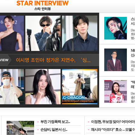
스
시크
[
트
범 &
M
산서
[
자
도 
“매
래 
[
송
들이
-
부친 가정폭력 보고...
-
이정현, 무보정 맞아? 어마어마한
-
손담비, 일본서 신...
-
채시라 “아프다” 호소→모델 이소