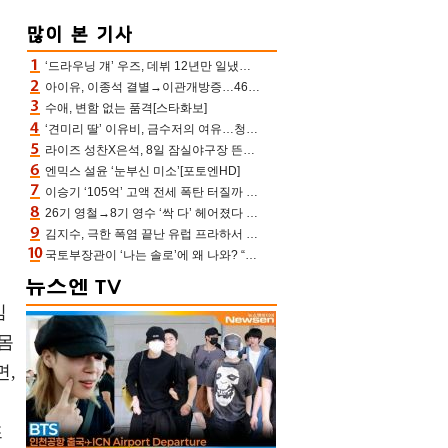
‘드라우닝 걔’ 우즈, 데뷔 12년만 일냈다…체조경기장 입성 확정
아이유, 이종석 결별→이관개방증…46장 꽉 채운 유애나 ♥ “열심히 사는 중”
수애, 변함 없는 품격[스타화보]
‘견미리 딸’ 이유비, 금수저의 여유…청순 미모에 반전 슬림 라인
라이즈 성찬X은석, 8일 잠실야구장 뜬다…시구 시타+특별공연까지
엔믹스 설윤 ‘눈부신 미소’[포토엔HD]
이승기 ‘105억’ 고액 전세 폭탄 터질까 “차가원 측이 돈 준다고, 약속 안 지키면 법적 조치”
26기 영철→8기 영수 ‘싹 다’ 헤어졌다 ‘나솔사계’ 충격의 현커 0쌍 (촌장TV)
김지수, 극한 폭염 끝난 유럽 프라하서 쾌적한 여름나기 “선풍기만으로 지내”
국토부장관이 ‘나는 솔로’에 왜 나와? “모솔탈출 파이팅” 데프콘 깜짝 [결정적장면]
임
몸
면,
을
뜨