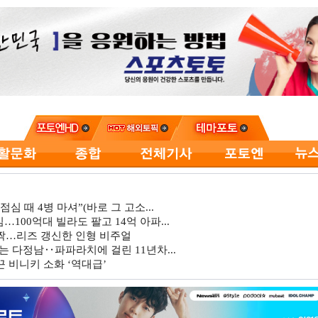
심 때 4병 마셔”(바로 그 고소...
…100억대 빌라도 팔고 14억 아파...
깜짝…리즈 갱신한 인형 비주얼
는 다정남‥파파라치에 걸린 11년차...
 비니키 소화 ‘역대급’