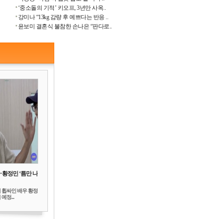
‘중소돌의 기적’ 키오프, 3년만 사옥..
강미나 “13kg 감량 후 예쁘다는 반응 ..
윤보미 결혼식 불참한 손나은 “판다로..
‥황정민 ‘틈만 나
 휩싸인 배우 황정
예정...