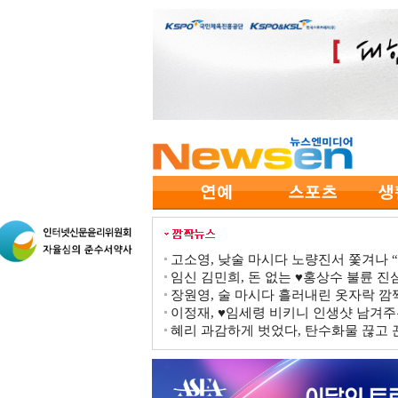
고소영, 낮술 마시다 노량진서 쫓겨나 “점
임신 김민희, 돈 없는 ♥홍상수 불륜 진심
장원영, 술 마시다 흘러내린 옷자락 
이정재, ♥임세령 비키니 인생샷 남겨주
혜리 과감하게 벗었다, 탄수화물 끊고 끈