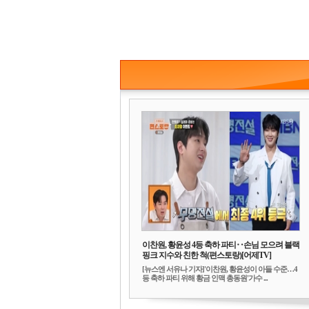
이찬원, 황윤성 4등 축하 파티‥손님 모으려 블랙
핑크 지수와 친한 척(편스토랑)[어제TV]
[뉴스엔 서유나 기자]'이찬원, 황윤성이 아들 수준…4
등 축하 파티 위해 황금 인맥 총동원'가수 ...