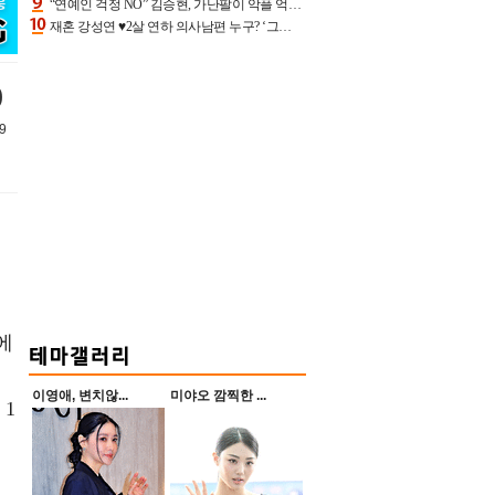
“연예인 걱정 NO” 김승현, 가난팔이 악플 억울할만‥아내+딸과 日 여행
재혼 강성연 ♥2살 연하 의사남편 누구? ‘그알’ 자문의에 훈남 비주얼 초엘리트 스펙 [종합]
)
9
에
이영애, 변치않...
미야오 깜찍한 ...
 1