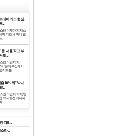
트레이 키즈 현진,
...
뉴스엔 이재하 기자]스
레이 키즈 새 미니 앨
..
C몽, 서울 찍고 부
도 ...
뉴스엔 이민지 기
]MC몽이 부산에서
콘서트를 ..
출 10% 줘” 박나
前...
뉴스엔 이민지 기자]방
인 박나래 전 매니저
 ..
 다리...
라 ...