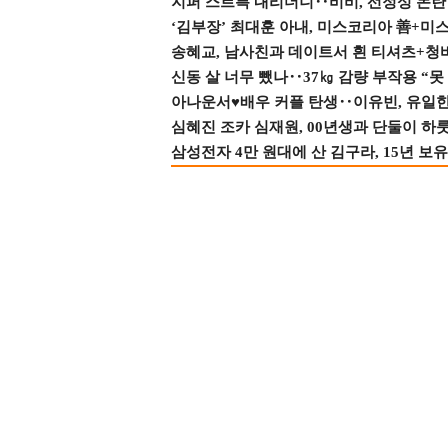
지퍼 스르륵 내리더니‥비비, 선정성 논란 터
‘김부장’ 최대훈 아내, 미스코리아 善+미
송혜교, 남사친과 데이트서 흰 티셔츠+청
신동 살 너무 뺐나‥37㎏ 감량 부작용 “못
아나운서♥배우 커플 탄생‥이유빈, 유일한 최
심혜진 조카 심재원, 00년생과 단둘이 하룻밤
삼성전자 4만 원대에 산 김구라, 15년 보유