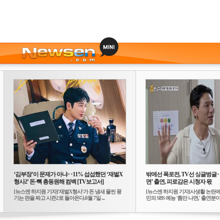
‘김부장’이 문제가 아냐‥11% 섭섭했던 ‘재벌X
밖에선 폭로전, TV선 싱글벙글
형사2’ 돈·빽 총동원해 컴백 [TV보고서]
면’ 출연, 피로감은 시청자 몫
[뉴스엔 하지원 기자]'재벌X형사'가 돈 냄새 물씬 풍
[뉴스엔 하지원 기자]사생활 논란에
기는 판을 짜고 시즌2로 돌아온다.8월 7일 ...
민의 SBS 예능 '틈만 나면,' 출연분이 