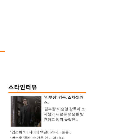
‘김부장’ 감독, 소지섭 캐
스..
'김부장' 이승영 감독이 소
지섭의 새로운 면모를 발
견하고 깜짝 놀랐던 ..
엄정화 “이 나이에 액션이라니‥눈물 ..
박성웅 “폭염 속 갑옷 입고 말 타며 ..