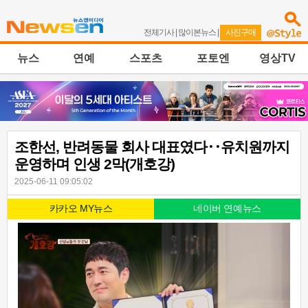
전체기사
|
많이본뉴스
|
사진구매
뉴스
연예
스포츠
포토엔
영상TV
조한선, 반려동물 회사 대표였다‥유치원까지
운영하며 인생 2막(개호강)
2025-06-11 09:05:02
카카오 MY뉴스
네이버 연예뉴스