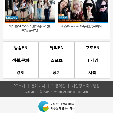
미야오(MEOVV), 미모가 넘사벽 (출
에스파(aespa), 죄송해요🥺🎤마이..
국)[뉴스엔TV]
방송EN
뮤직EN
포토EN
생활.문화
스포츠
IT.게임
경제
정치
사회
PC보기
|
전체기사
|
이용약관
|
개인정보처리방침
Copyright ⓒ 2004 Newsen. All rights reserved.