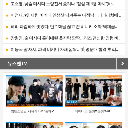
고소영, 낮술 마시다 노량진서 쫓겨나 “점심 때 4병 마셔”(바..
이정재, ♥임세령 비키니 인생샷 남겨주는 다정남‥파파라치에 ..
혜리 과감하게 벗었다, 탄수화물 끊고 끈 비니키 소화 ‘역대급..
장원영, 술 마시다 흘러내린 옷자락 깜짝…리즈 갱신한 인형 비..
이동국 딸 재시, 파격 비키니 자태 깜짝…美 명문대 합격 후 리..
뉴스엔TV
방탄소년단, 시대가 ‘BTS’ 원해🎵 ..
에이티즈, 둠칫❣️ 둠칫❣&#..