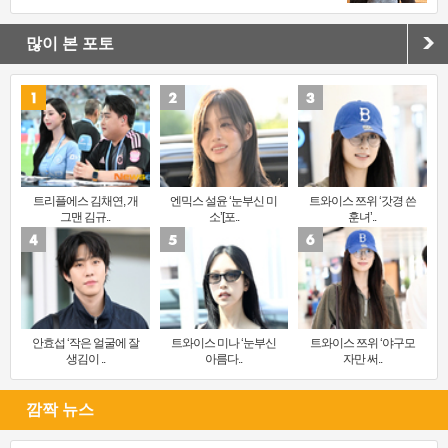
많이 본 포토
트리플에스 김채연, 개
엔믹스 설윤 ‘눈부신 미
트와이스 쯔위 ‘갓경 쓴
그맨 김규..
소’[포..
훈녀’..
안효섭 ‘작은 얼굴에 잘
트와이스 미나 ‘눈부신
트와이스 쯔위 ‘야구모
생김이 ..
아름다..
자만 써..
깜짝 뉴스