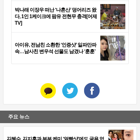
박나래 이장우 떠난 ‘나혼산’ 덩어리즈 왔
다, 1인 1케이크에 팜유 전현무 충격[어제
TV]
아이유, 전남친 소환한 ‘인증샷’ 일파만파
속…남사친 변우석 선물도 남겼나 ‘훈훈’
주요 뉴스
김혜수, 김지훈과 부부 케미 ‘얼빡샷’에도 굴욕 없