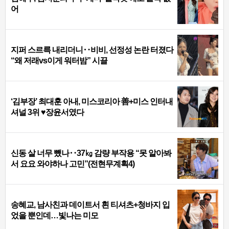
어
지퍼 스르륵 내리더니‥비비, 선정성 논란 터졌다
“왜 저래vs이게 워터밤” 시끌
‘김부장’ 최대훈 아내, 미스코리아 善+미스 인터내
셔널 3위 ♥장윤서였다
신동 살 너무 뺐나‥37㎏ 감량 부작용 “못 알아봐
서 요요 와야하나 고민”(전현무계획4)
송혜교, 남사친과 데이트서 흰 티셔츠+청바지 입
었을 뿐인데…빛나는 미모