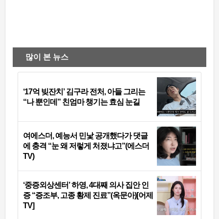
많이 본 뉴스
‘17억 빚잔치’ 김구라 전처, 아들 그리는
“나 뿐인데” 친엄마 챙기는 효심 눈길
여에스더, 예능서 민낯 공개했다가 댓글
에 충격 “눈 왜 저렇게 처졌냐고”(에스더
TV)
‘중증외상센터’ 하영, 4대째 의사 집안 인
증 “증조부, 고종 황제 진료”(옥문아)[어제
TV]