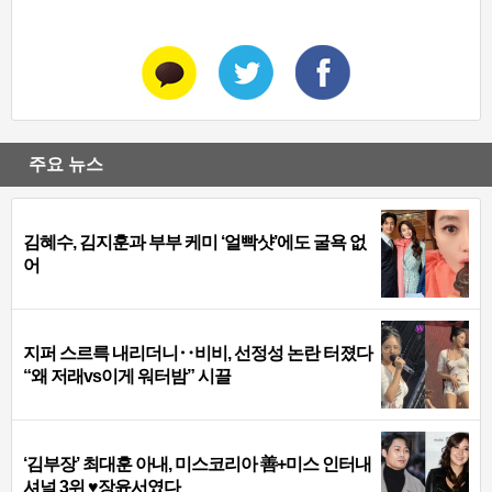
주요 뉴스
김혜수, 김지훈과 부부 케미 ‘얼빡샷’에도 굴욕 없
어
지퍼 스르륵 내리더니‥비비, 선정성 논란 터졌다
“왜 저래vs이게 워터밤” 시끌
‘김부장’ 최대훈 아내, 미스코리아 善+미스 인터내
셔널 3위 ♥장윤서였다