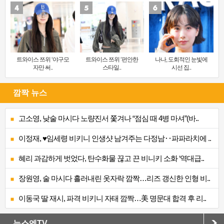
트와이스 쯔위 ‘야구모
트와이스 쯔위 ‘편안한
나나, 도회적인 눈빛에
자만 써..
스타일..
시선 집..
깜짝 뉴스
고소영, 낮술 마시다 노량진서 쫓겨나 “점심 때 4병 마셔”(바..
이정재, ♥임세령 비키니 인생샷 남겨주는 다정남‥파파라치에 ..
혜리 과감하게 벗었다, 탄수화물 끊고 끈 비니키 소화 ‘역대급..
장원영, 술 마시다 흘러내린 옷자락 깜짝…리즈 갱신한 인형 비..
이동국 딸 재시, 파격 비키니 자태 깜짝…美 명문대 합격 후 리..
뉴스엔TV