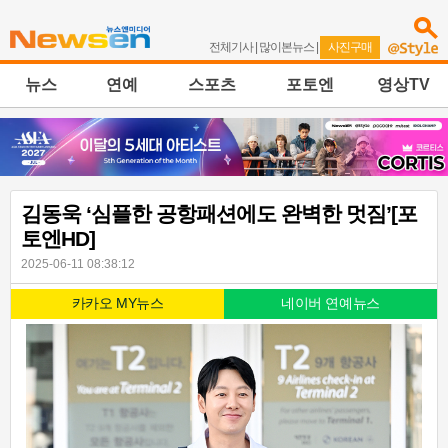
전체기사
|
많이본뉴스
|
사진구매
뉴스
연예
스포츠
포토엔
영상TV
김동욱 ‘심플한 공항패션에도 완벽한 멋짐’[포
토엔HD]
2025-06-11 08:38:12
카카오 MY뉴스
네이버 연예뉴스