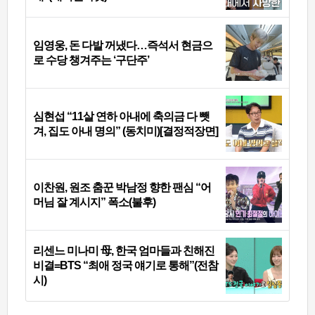
임영웅, 돈 다발 꺼냈다…즉석서 현금으
로 수당 챙겨주는 ‘구단주’
심현섭 “11살 연하 아내에 축의금 다 뺏
겨, 집도 아내 명의” (동치미)[결정적장면]
이찬원, 원조 춤꾼 박남정 향한 팬심 “어
머님 잘 계시지” 폭소(불후)
리센느 미나미 母, 한국 엄마들과 친해진
비결=BTS “최애 정국 얘기로 통해”(전참
시)