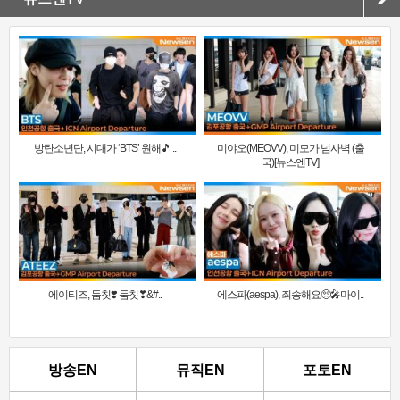
방탄소년단, 시대가 ‘BTS’ 원해🎵 ..
미야오(MEOVV), 미모가 넘사벽 (출
국)[뉴스엔TV]
에이티즈, 둠칫❣️ 둠칫❣&#..
에스파(aespa), 죄송해요🥺🎤마이..
방송EN
뮤직EN
포토EN