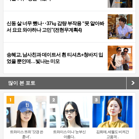
신동 살 너무 뺐나‥37㎏ 감량 부작용 “못 알아봐
서 요요 와야하나 고민”(전현무계획4)
송혜교, 남사친과 데이트서 흰 티셔츠+청바지 입
었을 뿐인데…빛나는 미모
많이 본 포토
트와이스 쯔위 ‘갓경 쓴
트와이스 미나 ‘눈부신
김희애, 세월도 비켜간
훈녀’..
아름다..
고품격 ..