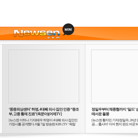
‘중증외상센터’ 하영, 4대째 의사 집안 인증 “증조
정일우부터 채종협까지 ‘일드’ 
부, 고종 황제 진료”(옥문아)[어제TV]
매서운 돌풍
[뉴스엔 이하나 기자]배우 하영이 4대째 의사 집안인
[뉴스엔 황지민 기자]정일우, 20년 
가정사를 공개했다. 8월 7일 방송된 KBS 2TV ‘옥탑
공…'횹사마' 이어 현지 판도 바꾼 K-
방...