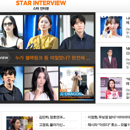
나
에 
[
우 
아, .
M
산서
[
자
도 
“매
래 
[
송
들이
-
김민하, 정호연과 ...
-
이정현, 무보정 맞아? 어마어마한
-
고경표, 돌아가신 ...
-
채시라 “아프다” 호소→모델 이소