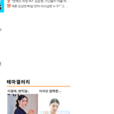
“연예인 걱정 NO” 김승현, 가난팔이 악플 억울할만‥아내+딸과 日 여행
재혼 강성연 ♥2살 연하 의사남편 누구? ‘그알’ 자문의에 훈남 비주얼 초엘리트 스펙 [종합]
3
해
이영애, 변치않...
미야오 깜찍한 ...