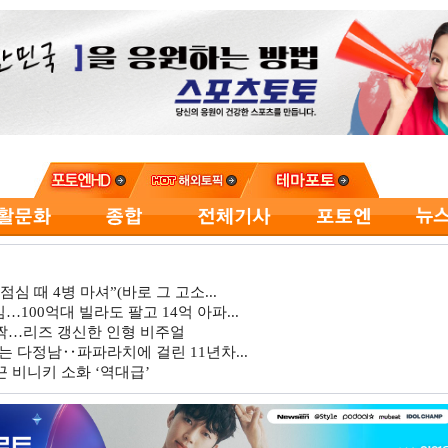
심 때 4병 마셔”(바로 그 고소...
…100억대 빌라도 팔고 14억 아파...
깜짝…리즈 갱신한 인형 비주얼
는 다정남‥파파라치에 걸린 11년차...
 비니키 소화 ‘역대급’