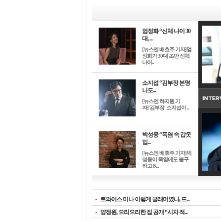
엄정화 “신체 나이 30
대, ...
[뉴스엔 배효주 기자]엄
정화가 30대 초반 신체
나이..
소지섭 “김부장 본명
나도...
[뉴스엔 하지원 기
자]'김부장' 소지섭이 ..
박성웅 “폭염 속 갑옷
입...
[뉴스엔 배효주 기자]박
성웅이 폭염에도 불구
하고 K..
-
트와이스 미나 이렇게 글래머였나, 드...
-
양정원, 으리으리한 집 공개 “시차 적...