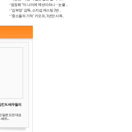
엄정화 “이 나이에 액션이라니‥눈물 ..
‘김부장’ 감독, 소지섭 캐스팅 2번 ..
‘중소돌의 기적’ 키오프, 3년만 사옥..
삼킨 K-배우들의
만 일본 도전 대성
배우...