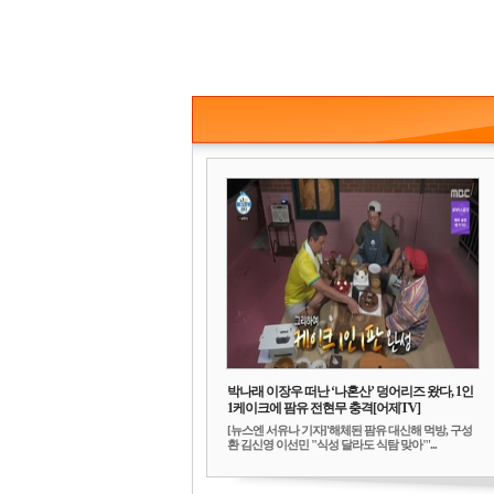
박나래 이장우 떠난 ‘나혼산’ 덩어리즈 왔다, 1인
1케이크에 팜유 전현무 충격[어제TV]
[뉴스엔 서유나 기자]'해체된 팜유 대신해 먹방, 구성
환 김신영 이선민 "식성 달라도 식탐 맞아"'...