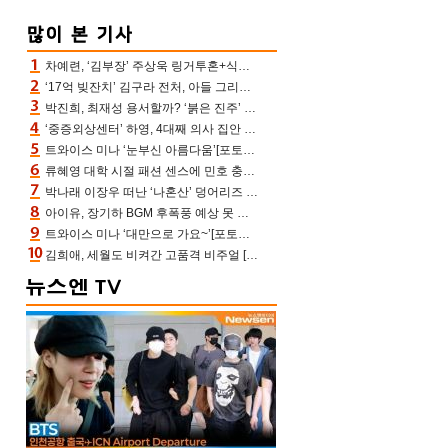
차예련, ‘김부장’ 주상욱 링거투혼+식스팩 비화 “옷 벗는데 아저씨는 안 된다고”(차장금)
‘17억 빚잔치’ 김구라 전처, 아들 그리는 “나 뿐인데” 친엄마 챙기는 효심 눈길
박진희, 최재성 용서할까? ‘붉은 진주’ 오늘(7일) 결말 나온다
‘중증외상센터’ 하영, 4대째 의사 집안 인증 “증조부, 고종 황제 진료”(옥문아)[어제TV]
트와이스 미나 ‘눈부신 아름다움’[포토엔HD]
류혜영 대학 시절 패션 센스에 민호 충격 “레몬색 레깅스에 다리 없는 줄”(나혼산)
박나래 이장우 떠난 ‘나혼산’ 덩어리즈 왔다, 1인 1케이크에 팜유 전현무 충격[어제TV]
아이유, 장기하 BGM 후폭풍 예상 못 했나‥삭제 오보→윤가이까지 엮여 시끌
트와이스 미나 ‘대만으로 가요~’[포토엔HD]
김희애, 세월도 비켜간 고품격 비주얼 [포토엔HD]