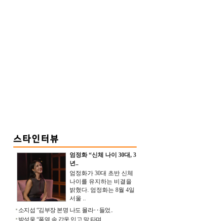
엄정화 “신체 나이 30대, 3
년..
엄정화가 30대 초반 신체
나이를 유지하는 비결을
밝혔다. 엄정화는 8월 4일
서울 ..
소지섭 “김부장 본명 나도 몰라‥들었..
박성웅 “폭염 속 갑옷 입고 말 타며 ..