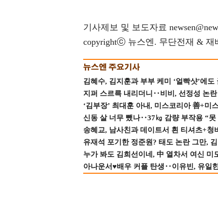
기사제보 및 보도자료 newsen@news
copyrightⓒ 뉴스엔. 무단전재 & 
김혜수, 김지훈과 부부 케미 ‘얼빡샷’에도
지퍼 스르륵 내리더니‥비비, 선정성 논란 터
‘김부장’ 최대훈 아내, 미스코리아 善+미
신동 살 너무 뺐나‥37㎏ 감량 부작용 “못
송혜교, 남사친과 데이트서 흰 티셔츠+청
유재석 포기한 정준원? 태도 논란 그만, 김현
누가 봐도 김희선이네, 中 열차서 여신 미
아나운서♥배우 커플 탄생‥이유빈, 유일한 최