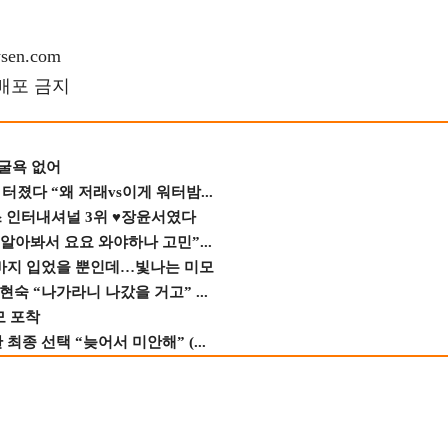
en.com
재배포 금지
 굴욕 없어
졌다 “왜 저래vs이게 워터밤...
스 인터내셔널 3위 ♥장윤서였다
 알아봐서 요요 와야하나 고민”...
바지 입었을 뿐인데…빛나는 미모
숙 “나가라니 나갔을 거고” ...
모 포착
종 선택 “늦어서 미안해” (...