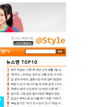
로그인
|
회원가입
배우 최일순, 이혼 후 20년 산속 생활 “딸 내가 버렸다고 원망‥맘 아파”(특종)[어제TV]
‘혼외자→유부남’ 정우성 근황 포착, 수식억 해킹 피해 후배 만났다 “존경하는”
집 공개 유재석, 결혼사진 라면 냄비 받침대 되고 분노‥가족사진도 피해(놀뭐)[어제TV]
백윤식 손녀+정시아 딸 첫 유화 공개, LA 아트쇼→서울국제조각페스타 작가다운 수준급 실력
유혜리, 배우 이근희과 1년 반만 이혼 왜? “식칼 꽂고 의자 던져” 충격 폭로(특종)[어제TV]
임지연, 그림 같은 발리 배경? 뼈말라 청순 비키니 핏에 상대 안 되네
김성수, ♥박소윤 집 이불 폐기 처분 “어떤 X이랑 썼을지 몰라” 질투(신랑수업2)[어제TV]
44kg 송가인 “비가 오나 눈이 오나” 매일 이 운동, 허벅지 근육량 상승+체지방 감소