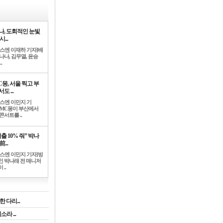
나, 도회적인 눈빛
시...
뉴스엔 이재하 기자]배
나나, 김무열, 윤승
.
C몽, 서울 찍고 부
도 ...
뉴스엔 이민지 기
]MC몽이 부산에서
콘서트를 ..
출 10% 줘” 박나
前...
뉴스엔 이민지 기자]방
인 박나래 전 매니저
 ..
 다리...
라 ...