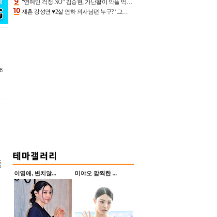
“연예인 걱정 NO” 김승현, 가난팔이 악플 억울할만‥아내+딸과 日 여행
재혼 강성연 ♥2살 연하 의사남편 누구? ‘그알’ 자문의에 훈남 비주얼 초엘리트 스펙 [종합]
6
둘
이영애, 변치않...
미야오 깜찍한 ...