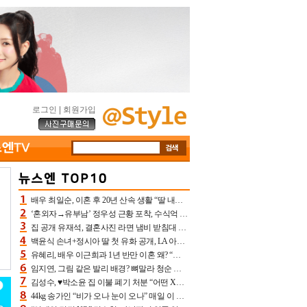
로그인
|
회원가입
배우 최일순, 이혼 후 20년 산속 생활 “딸 내가 버렸다고 원망‥맘 아파”(특종)[어제TV]
‘혼외자→유부남’ 정우성 근황 포착, 수식억 해킹 피해 후배 만났다 “존경하는”
집 공개 유재석, 결혼사진 라면 냄비 받침대 되고 분노‥가족사진도 피해(놀뭐)[어제TV]
백윤식 손녀+정시아 딸 첫 유화 공개, LA 아트쇼→서울국제조각페스타 작가다운 수준급 실력
유혜리, 배우 이근희과 1년 반만 이혼 왜? “식칼 꽂고 의자 던져” 충격 폭로(특종)[어제TV]
임지연, 그림 같은 발리 배경? 뼈말라 청순 비키니 핏에 상대 안 되네
김성수, ♥박소윤 집 이불 폐기 처분 “어떤 X이랑 썼을지 몰라” 질투(신랑수업2)[어제TV]
44kg 송가인 “비가 오나 눈이 오나” 매일 이 운동, 허벅지 근육량 상승+체지방 감소