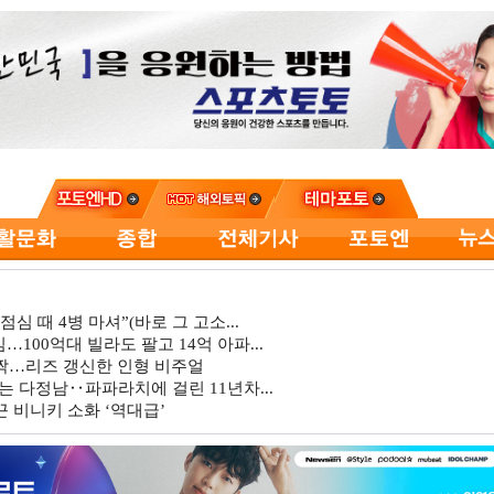
심 때 4병 마셔”(바로 그 고소...
…100억대 빌라도 팔고 14억 아파...
깜짝…리즈 갱신한 인형 비주얼
는 다정남‥파파라치에 걸린 11년차...
 비니키 소화 ‘역대급’