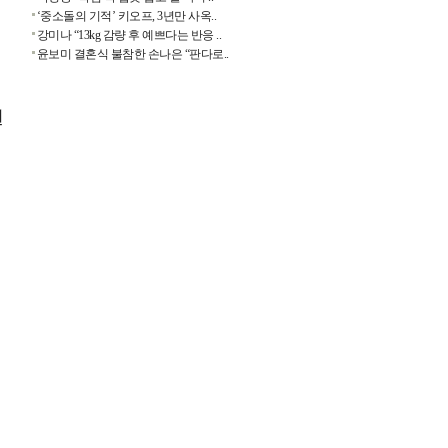
‘중소돌의 기적’ 키오프, 3년만 사옥..
강미나 “13kg 감량 후 예쁘다는 반응 ..
윤보미 결혼식 불참한 손나은 “판다로..
원