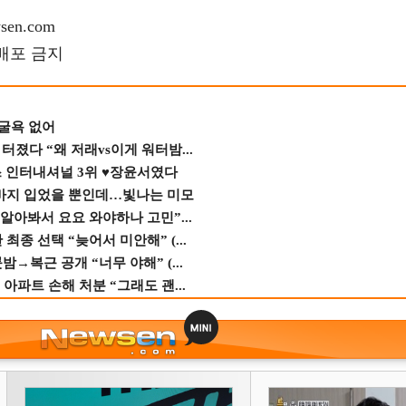
en.com
재배포 금지
 굴욕 없어
졌다 “왜 저래vs이게 워터밤...
스 인터내셔널 3위 ♥장윤서였다
바지 입었을 뿐인데…빛나는 미모
 알아봐서 요요 와야하나 고민”...
종 선택 “늦어서 미안해” (...
→복근 공개 “너무 야해” (...
 아파트 손해 처분 “그래도 괜...