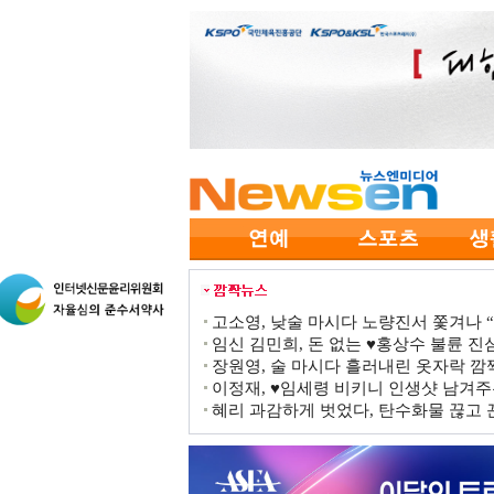
고소영, 낮술 마시다 노량진서 쫓겨나 “점
임신 김민희, 돈 없는 ♥홍상수 불륜 진심
장원영, 술 마시다 흘러내린 옷자락 
이정재, ♥임세령 비키니 인생샷 남겨주
혜리 과감하게 벗었다, 탄수화물 끊고 끈