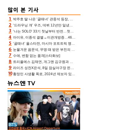
박주호 딸 나은 ‘골때녀’ 관중석 등장, 김민재 복제인간 보고 혼란 [결정적장면]
‘드라우닝 걔’ 우즈, 데뷔 12년만 일냈다…체조경기장 입성 확정
‘나는 SOLO’ 33기 첫날부터 반전…첫인상 0표 영호, 호감남 급부상
아이유, 이종석 결별→이관개방증…46장 꽉 채운 유애나 ♥ “열심히 사는 중”
‘골때녀’ 올스타전, 마시마 포트트릭 맹추격전 5:4 골 잔치 ‘짜릿’ [어제TV]
눈물겨운 음문석, 무명 때 받은 부친의 전재산→폐암 父 세상 떠나기 전 여행(유퀴즈)[어제TV]
수애, 변함 없는 품격[스타화보]
트리플에스 김채연, 개그맨 김규원과 함께 프리뷰쇼 진행 [포토엔HD]
라이즈 성찬X은석, 8일 잠실야구장 뜬다…시구 시타+특별공연까지
황정민 사생활 폭로, 2024년 제보자 있었나 “네가 회사에 전화했니” 녹취록 공개 파장