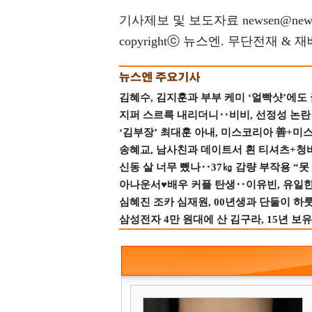
기사제보 및 보도자료 newsen@news
copyrightⓒ 뉴스엔. 무단전재 & 
김혜수, 김지훈과 부부 케미 ‘얼빡샷’에도
지퍼 스르륵 내리더니‥비비, 선정성 논란 터
‘김부장’ 최대훈 아내, 미스코리아 善+미
송혜교, 남사친과 데이트서 흰 티셔츠+청
신동 살 너무 뺐나‥37㎏ 감량 부작용 “못
아나운서♥배우 커플 탄생‥이유빈, 유일한 최
심혜진 조카 심재원, 00년생과 단둘이 하룻밤
삼성전자 4만 원대에 산 김구라, 15년 보유