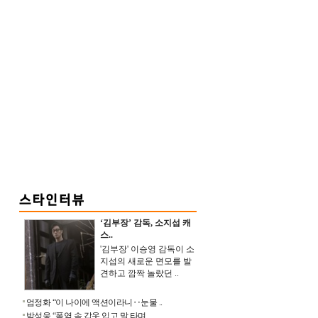
‘김부장’ 감독, 소지섭 캐
스..
'김부장' 이승영 감독이 소
지섭의 새로운 면모를 발
견하고 깜짝 놀랐던 ..
엄정화 “이 나이에 액션이라니‥눈물 ..
박성웅 “폭염 속 갑옷 입고 말 타며 ..