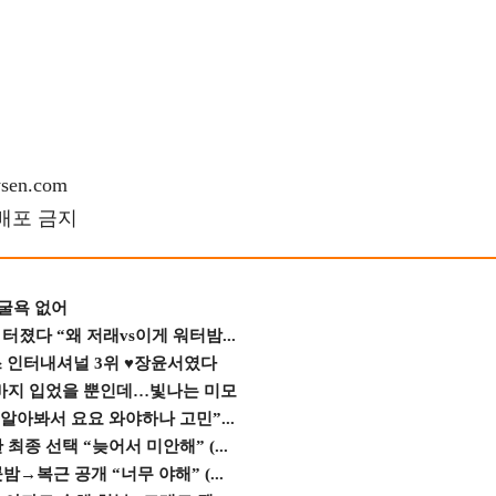
en.com
재배포 금지
 굴욕 없어
졌다 “왜 저래vs이게 워터밤...
스 인터내셔널 3위 ♥장윤서였다
바지 입었을 뿐인데…빛나는 미모
 알아봐서 요요 와야하나 고민”...
종 선택 “늦어서 미안해” (...
→복근 공개 “너무 야해” (...