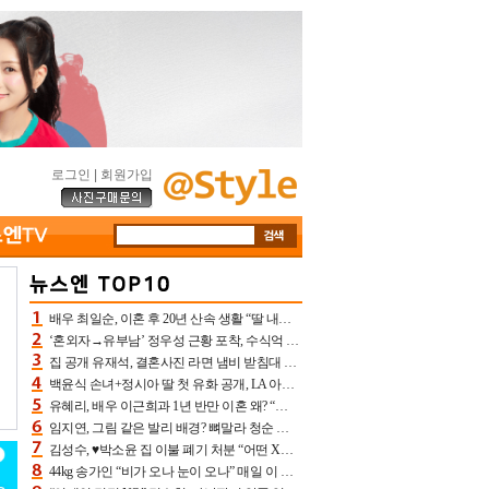
로그인
|
회원가입
배우 최일순, 이혼 후 20년 산속 생활 “딸 내가 버렸다고 원망‥맘 아파”(특종)[어제TV]
‘혼외자→유부남’ 정우성 근황 포착, 수식억 해킹 피해 후배 만났다 “존경하는”
집 공개 유재석, 결혼사진 라면 냄비 받침대 되고 분노‥가족사진도 피해(놀뭐)[어제TV]
백윤식 손녀+정시아 딸 첫 유화 공개, LA 아트쇼→서울국제조각페스타 작가다운 수준급 실력
유혜리, 배우 이근희과 1년 반만 이혼 왜? “식칼 꽂고 의자 던져” 충격 폭로(특종)[어제TV]
임지연, 그림 같은 발리 배경? 뼈말라 청순 비키니 핏에 상대 안 되네
김성수, ♥박소윤 집 이불 폐기 처분 “어떤 X이랑 썼을지 몰라” 질투(신랑수업2)[어제TV]
44kg 송가인 “비가 오나 눈이 오나” 매일 이 운동, 허벅지 근육량 상승+체지방 감소