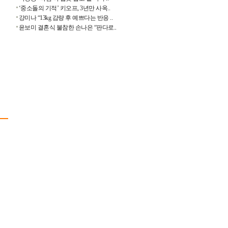
‘중소돌의 기적’ 키오프, 3년만 사옥..
강미나 “13kg 감량 후 예쁘다는 반응 ..
윤보미 결혼식 불참한 손나은 “판다로..