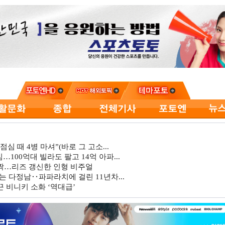
심 때 4병 마셔”(바로 그 고소...
…100억대 빌라도 팔고 14억 아파...
깜짝…리즈 갱신한 인형 비주얼
는 다정남‥파파라치에 걸린 11년차...
 비니키 소화 ‘역대급’