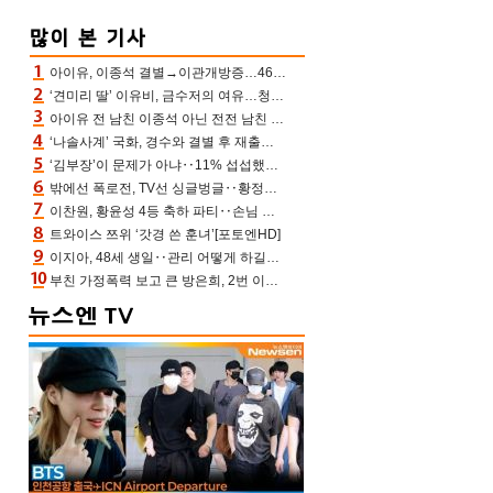
아이유, 이종석 결별→이관개방증…46장 꽉 채운 유애나 ♥ “열심히 사는 중”
‘견미리 딸’ 이유비, 금수저의 여유…청순 미모에 반전 슬림 라인
아이유 전 남친 이종석 아닌 전전 남친 장기하 소환 ‘별일 없이 산다’ 선곡…46장에 꾹 눌러 담은 근황
‘나솔사계’ 국화, 경수와 결별 후 재출연…첫인상 3표 몰표
‘김부장’이 문제가 아냐‥11% 섭섭했던 ‘재벌X형사2’ 돈·빽 총동원해 컴백 [TV보고서]
밖에선 폭로전, TV선 싱글벙글‥황정민 ‘틈만 나면’ 출연, 피로감은 시청자 몫
이찬원, 황윤성 4등 축하 파티‥손님 모으려 블랙핑크 지수와 친한 척(편스토랑)[어제TV]
트와이스 쯔위 ‘갓경 쓴 훈녀’[포토엔HD]
이지아, 48세 생일‥관리 어떻게 하길래 놀라운 동안 미모
부친 가정폭력 보고 큰 방은희, 2번 이혼 후 잠수→母 고독사에 자책(특종세상)[어제TV]