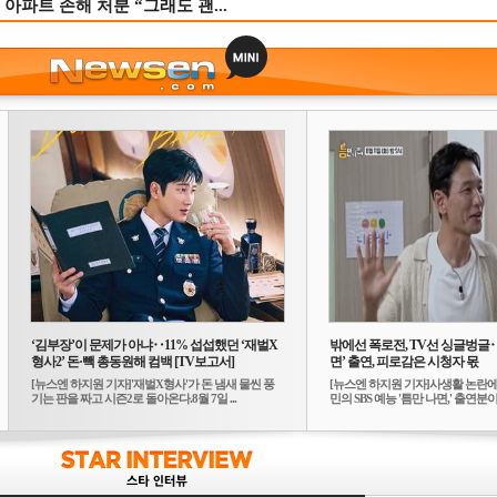
 아파트 손해 처분 “그래도 괜...
‘김부장’이 문제가 아냐‥11% 섭섭했던 ‘재벌X
밖에선 폭로전, TV선 싱글벙글
형사2’ 돈·빽 총동원해 컴백 [TV보고서]
면’ 출연, 피로감은 시청자 몫
[뉴스엔 하지원 기자]'재벌X형사'가 돈 냄새 물씬 풍
[뉴스엔 하지원 기자]사생활 논란에
기는 판을 짜고 시즌2로 돌아온다.8월 7일 ...
민의 SBS 예능 '틈만 나면,' 출연분이 