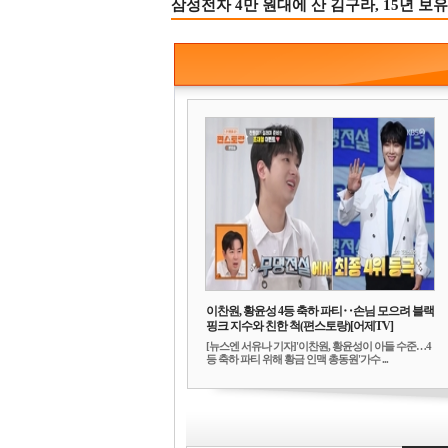
삼성전자 4만 원대에 산 김구라, 15년 보유
이찬원, 황윤성 4등 축하 파티‥손님 모으려 블랙
핑크 지수와 친한 척(편스토랑)[어제TV]
[뉴스엔 서유나 기자]'이찬원, 황윤성이 아들 수준…4
등 축하 파티 위해 황금 인맥 총동원'가수 ...