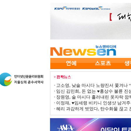
고소영, 낮술 마시다 노량진서 쫓겨나 “점
임신 김민희, 돈 없는 ♥홍상수 불륜 진심
장원영, 술 마시다 흘러내린 옷자락 
이정재, ♥임세령 비키니 인생샷 남겨주
혜리 과감하게 벗었다, 탄수화물 끊고 끈