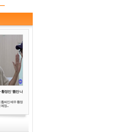
‥황정민 ‘틈만 나
 휩싸인 배우 황정
예정...