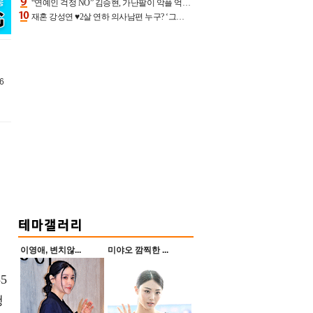
“연예인 걱정 NO” 김승현, 가난팔이 악플 억울할만‥아내+딸과 日 여행
재혼 강성연 ♥2살 연하 의사남편 누구? ‘그알’ 자문의에 훈남 비주얼 초엘리트 스펙 [종합]
6
이영애, 변치않...
미야오 깜찍한 ...
5
행