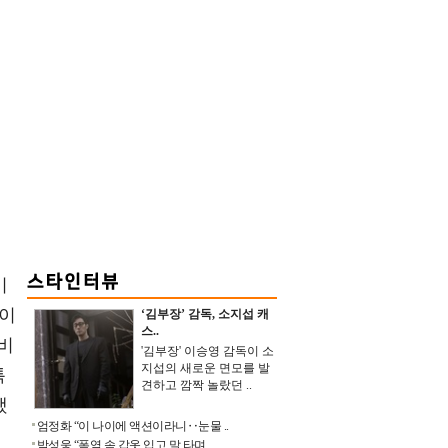
이
꿈이
‘김부장’ 감독, 소지섭 캐
스..
비
'김부장' 이승영 감독이 소
지섭의 새로운 면모를 발
특
견하고 깜짝 놀랐던 ..
했
엄정화 “이 나이에 액션이라니‥눈물 ..
박성웅 “폭염 속 갑옷 입고 말 타며 ..