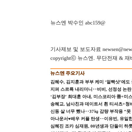
뉴스엔 박수인 abc159@
기사제보 및 보도자료 newsen@news
copyrightⓒ 뉴스엔. 무단전재 & 
김혜수, 김지훈과 부부 케미 ‘얼빡샷’에도
지퍼 스르륵 내리더니‥비비, 선정성 논란 터
‘김부장’ 최대훈 아내, 미스코리아 善+미
송혜교, 남사친과 데이트서 흰 티셔츠+청
신동 살 너무 뺐나‥37㎏ 감량 부작용 “못
아나운서♥배우 커플 탄생‥이유빈, 유일한 최
심혜진 조카 심재원, 00년생과 단둘이 하룻밤