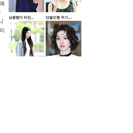
 예
체
상큼함이 터진...
단발인형 우기,...
시
다이