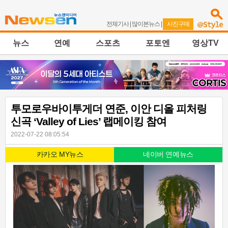
전체기사
|
많이본뉴스
|
사진구매
뉴스
연예
스포츠
포토엔
영상TV
투모로우바이투게더 연준, 이안 디올 피처링
신곡 ‘Valley of Lies’ 랩메이킹 참여
2022-07-22 08:05:54
카카오 MY뉴스
네이버 연예뉴스