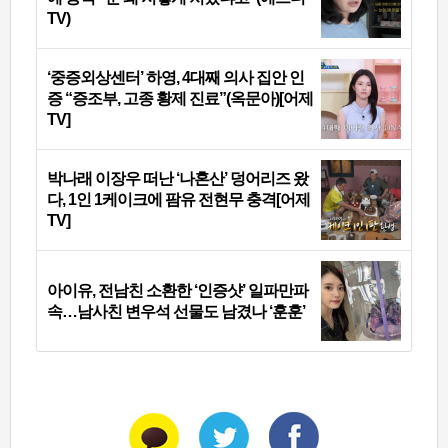
TV)
‘중증외상센터’ 하영, 4대째 의사 집안 인
증 “증조부, 고종 황제 진료”(옥문아)[어제
TV]
박나래 이장우 떠난 ‘나혼산’ 덩어리즈 왔
다, 1인 1케이크에 팜유 전현무 충격[어제
TV]
아이유, 전남친 소환한 ‘인증샷’ 일파만파
속…남사친 변우석 선물도 남겼나 ‘훈훈’