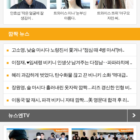
안효섭 ‘작은 얼굴에 잘
트와이스 미나 ‘눈부신
트와이스 쯔위 ‘야구모
생김이 ..
아름다..
자만 써..
깜짝 뉴스
고소영, 낮술 마시다 노량진서 쫓겨나 “점심 때 4병 마셔”(바..
이정재, ♥임세령 비키니 인생샷 남겨주는 다정남‥파파라치에 ..
혜리 과감하게 벗었다, 탄수화물 끊고 끈 비니키 소화 ‘역대급..
장원영, 술 마시다 흘러내린 옷자락 깜짝…리즈 갱신한 인형 비..
이동국 딸 재시, 파격 비키니 자태 깜짝…美 명문대 합격 후 리..
뉴스엔TV