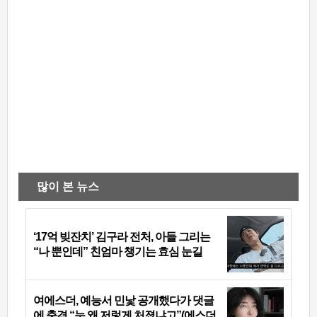
많이 본 뉴스
‘17억 빚잔치’ 김구라 전처, 아들 그리는
“나 뿐인데” 친엄마 챙기는 효심 눈길
여에스더, 예능서 민낯 공개했다가 댓글
에 충격 “눈 왜 저렇게 처졌냐고”(에스더