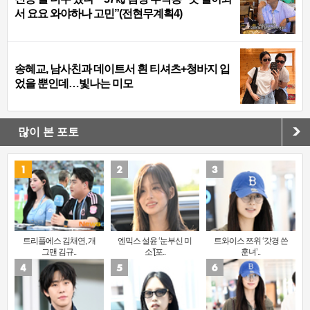
서 요요 와야하나 고민”(전현무계획4)
송혜교, 남사친과 데이트서 흰 티셔츠+청바지 입
었을 뿐인데…빛나는 미모
많이 본 포토
트리플에스 김채연, 개
엔믹스 설윤 ‘눈부신 미
트와이스 쯔위 ‘갓경 쓴
그맨 김규..
소’[포..
훈녀’..