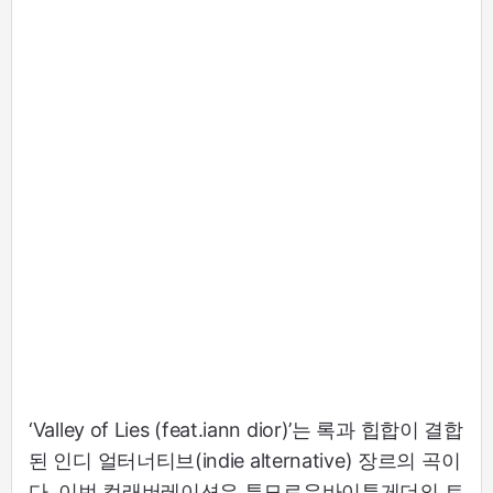
‘Valley of Lies (feat.iann dior)’는 록과 힙합이 결합
된 인디 얼터너티브(indie alternative) 장르의 곡이
다. 이번 컬래버레이션은 투모로우바이투게더의 트