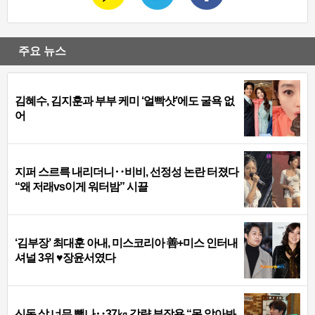
주요 뉴스
김혜수, 김지훈과 부부 케미 ‘얼빡샷’에도 굴욕 없
어
지퍼 스르륵 내리더니‥비비, 선정성 논란 터졌다
“왜 저래vs이게 워터밤” 시끌
‘김부장’ 최대훈 아내, 미스코리아 善+미스 인터내
셔널 3위 ♥장윤서였다
신동 살 너무 뺐나‥37㎏ 감량 부작용 “못 알아봐