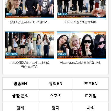
방탄소년단, 시대가 ‘BTS’ 원해🎵 ..
에이티즈, 둠칫❣️ 둠칫❣&#..
미야오(MEOVV), 미모가 넘사벽 (출
에스파(aespa), 죄송해요🥺🎤마이..
국)[뉴스엔TV]
방송EN
뮤직EN
포토EN
생활.문화
스포츠
IT.게임
경제
정치
사회