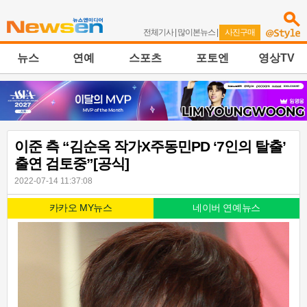
전체기사
|
많이본뉴스
|
사진구매
뉴스
연예
스포츠
포토엔
영상TV
이준 측 “김순옥 작가X주동민PD ‘7인의 탈출’
출연 검토중”[공식]
2022-07-14 11:37:08
카카오 MY뉴스
네이버 연예뉴스