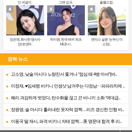
인 귀걸이..
그맨 김규..
울월드컵..
정은채, 화사한 명사수
하지원, 한국 배우 최초
엔믹스 설윤 ‘눈부신 미
[포토엔H..
MLB 시..
소’[포..
깜짝 뉴스
고소영, 낮술 마시다 노량진서 쫓겨나 “점심 때 4병 마셔”(바..
이정재, ♥임세령 비키니 인생샷 남겨주는 다정남‥파파라치에 ..
혜리 과감하게 벗었다, 탄수화물 끊고 끈 비니키 소화 ‘역대급..
장원영, 술 마시다 흘러내린 옷자락 깜짝…리즈 갱신한 인형 비..
이동국 딸 재시, 파격 비키니 자태 깜짝…美 명문대 합격 후 리..