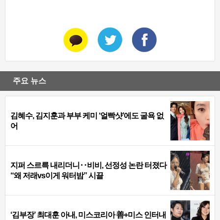
주요 뉴스
김혜수, 김지훈과 부부 케미 ‘얼빡샷’에도 굴욕 없
어
지퍼 스르륵 내리더니‥비비, 선정성 논란 터졌다
“왜 저래vs이게 워터밤” 시끌
‘김부장’ 최대훈 아내, 미스코리아 善+미스 인터내