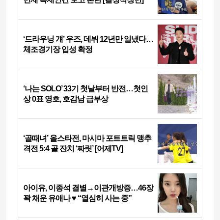
‘드라우닝 걔’ 우즈, 데뷔 12년만 일냈다…
체조경기장 입성 확정
‘나는 SOLO’ 33기 첫날부터 반전…첫인
상 0표 영호, 호감남 급부상
‘골때녀’ 올스타전, 마시마 포트트릭 맹추
격전 5:4 골 잔치 ‘짜릿’ [어제TV]
아이유, 이종석 결별→이관개방증…46장
꽉 채운 유애나 ♥ “열심히 사는 중”