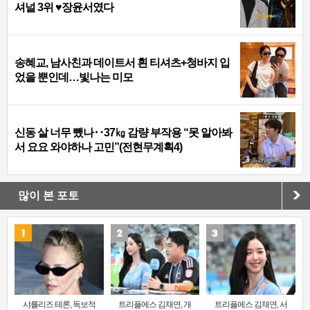
셔널 3위 ♥장윤서였다
송혜교, 남사친과 데이트서 흰 티셔츠+청바지 입
었을 뿐인데…빛나는 미모
신동 살 너무 뺐나‥37㎏ 감량 부작용 “못 알아봐
서 요요 와야하나 고민”(전현무계획4)
많이 본 포토
샤를리즈 테론, 독보적
트리플에스 김채연, 개
트리플에스 김채연, 서