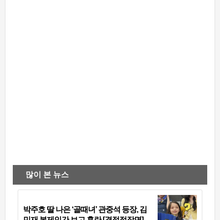
많이 본 뉴스
박주호 딸 나은 ‘골때녀’ 관중석 등장, 김
민재 복제인간 보고 혼란 [결정적장면]