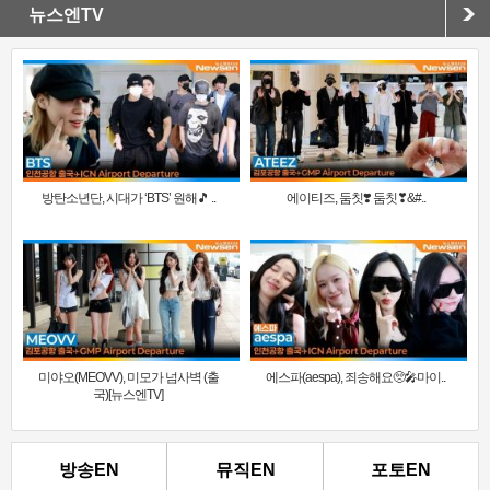
뉴스엔TV
방탄소년단, 시대가 ‘BTS’ 원해🎵 ..
에이티즈, 둠칫❣️ 둠칫❣&#..
미야오(MEOVV), 미모가 넘사벽 (출
에스파(aespa), 죄송해요🥺🎤마이..
국)[뉴스엔TV]
방송EN
뮤직EN
포토EN