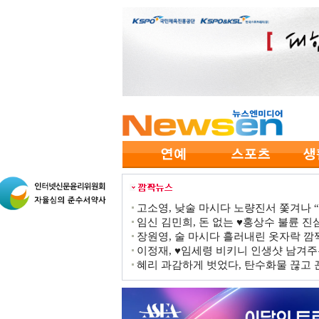
고소영, 낮술 마시다 노량진서 쫓겨나 “점
임신 김민희, 돈 없는 ♥홍상수 불륜 진심
장원영, 술 마시다 흘러내린 옷자락 
이정재, ♥임세령 비키니 인생샷 남겨주
혜리 과감하게 벗었다, 탄수화물 끊고 끈