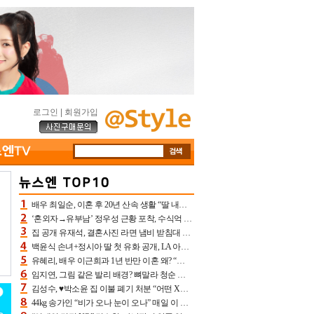
로그인
|
회원가입
배우 최일순, 이혼 후 20년 산속 생활 “딸 내가 버렸다고 원망‥맘 아파”(특종)[어제TV]
‘혼외자→유부남’ 정우성 근황 포착, 수식억 해킹 피해 후배 만났다 “존경하는”
집 공개 유재석, 결혼사진 라면 냄비 받침대 되고 분노‥가족사진도 피해(놀뭐)[어제TV]
백윤식 손녀+정시아 딸 첫 유화 공개, LA 아트쇼→서울국제조각페스타 작가다운 수준급 실력
유혜리, 배우 이근희과 1년 반만 이혼 왜? “식칼 꽂고 의자 던져” 충격 폭로(특종)[어제TV]
임지연, 그림 같은 발리 배경? 뼈말라 청순 비키니 핏에 상대 안 되네
김성수, ♥박소윤 집 이불 폐기 처분 “어떤 X이랑 썼을지 몰라” 질투(신랑수업2)[어제TV]
44kg 송가인 “비가 오나 눈이 오나” 매일 이 운동, 허벅지 근육량 상승+체지방 감소