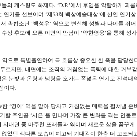
들의 캐스팅도 화제다. ‘D.P.’에서 후임을 악랄하게 괴롭
는 연기를 선보이며 ‘제58회 백상예술대상’에 신인 연기상
서 촉법소년 ‘백성우’ 역으로 변신해 성별과 나이를 뛰
 수상 후보에 오른 이연의 만남이 ‘약한영웅’을 통해 성사
 역으로 특별출연하여 극 흐름상 중요한 한 축을 담당한다
휘두르지만, 내면에는 조직의 거침없는 폭력에 대한 거부
 담은 눈빛과 온탕과 냉탕을 오가는 폭넓은 연기로 전석대
정이다.
속한 ‘영이’ 역을 맡아 당차고 거침없는 매력을 펼쳐낼 준
연기할 주인공 ‘시은’을 만나며 가장 큰 변화를 겪는 인물로
서 지내던 중 마주친 또래들과 엮이며 새로운 삶을 꿈꾸게
수 없었던 색다른 모습이 예고돼 기대감이 한층 더 고조되