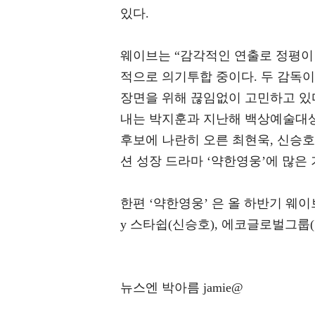
있다.
웨이브는 “감각적인 연출로 정평이 
적으로 의기투합 중이다. 두 감독이
장면을 위해 끊임없이 고민하고 있다
내는 박지훈과 지난해 백상예술대상
후보에 나란히 오른 최현욱, 신승호
션 성장 드라마 ‘약한영웅’에 많은
한편 ‘약한영웅’ 은 올 하반기 웨이
y 스타쉽(신승호), 에코글로벌그룹(
뉴스엔 박아름 jamie@