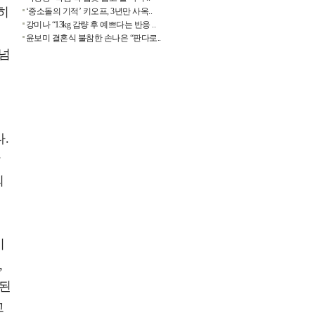
히
‘중소돌의 기적’ 키오프, 3년만 사옥..
강미나 “13kg 감량 후 예쁘다는 반응 ..
윤보미 결혼식 불참한 손나은 “판다로..
어넘
.
감
의
비
,
 된
고