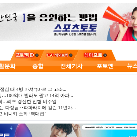
심 때 4병 마셔”(바로 그 고소...
…100억대 빌라도 팔고 14억 아파...
깜짝…리즈 갱신한 인형 비주얼
는 다정남‥파파라치에 걸린 11년차...
 비니키 소화 ‘역대급’