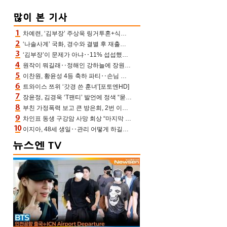
차예련, ‘김부장’ 주상욱 링거투혼+식스팩 비화 “옷 벗는데 아저씨는 안 된다고”(차장금)
‘나솔사계’ 국화, 경수와 결별 후 재출연…첫인상 3표 몰표
‘김부장’이 문제가 아냐‥11% 섭섭했던 ‘재벌X형사2’ 돈·빽 총동원해 컴백 [TV보고서]
원작이 뭐길래‥정해인 강하늘에 장원영까지 참여한 이 영화
이찬원, 황윤성 4등 축하 파티‥손님 모으려 블랙핑크 지수와 친한 척(편스토랑)[어제TV]
트와이스 쯔위 ‘갓경 쓴 훈녀’[포토엔HD]
장윤정, 김경욱 ‘T팬티’ 발언에 정색 “묻지 않았는데, 그것도 성희롱”(장공장)
부친 가정폭력 보고 큰 방은희, 2번 이혼 후 잠수→母 고독사에 자책(특종세상)[어제TV]
차인표 동생 구강암 사망 회상 “마지막 순간 동생 손 잡아준 신애라, 두고두고 고마워” (신애라이프)
이지아, 48세 생일‥관리 어떻게 하길래 놀라운 동안 미모