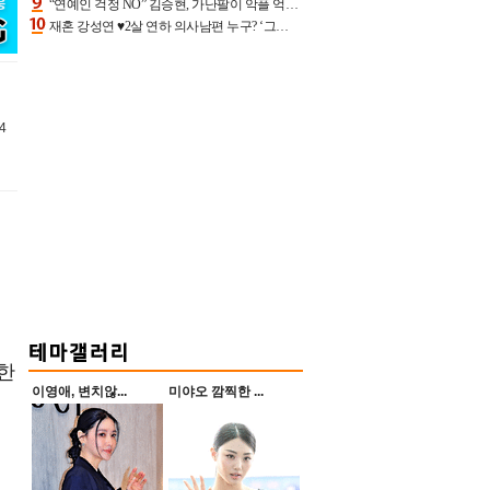
“연예인 걱정 NO” 김승현, 가난팔이 악플 억울할만‥아내+딸과 日 여행
재혼 강성연 ♥2살 연하 의사남편 누구? ‘그알’ 자문의에 훈남 비주얼 초엘리트 스펙 [종합]
4
한
이영애, 변치않...
미야오 깜찍한 ...