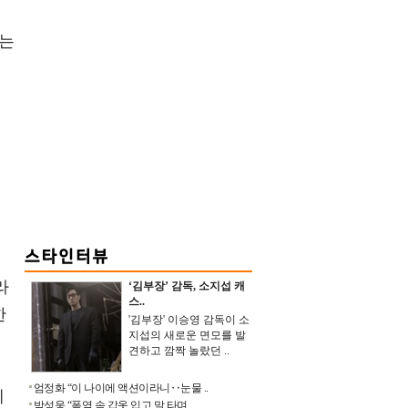
치는
이
의
라
‘김부장’ 감독, 소지섭 캐
스..
한
'김부장' 이승영 감독이 소
지섭의 새로운 면모를 발
견하고 깜짝 놀랐던 ..
엄정화 “이 나이에 액션이라니‥눈물 ..
게
박성웅 “폭염 속 갑옷 입고 말 타며 ..