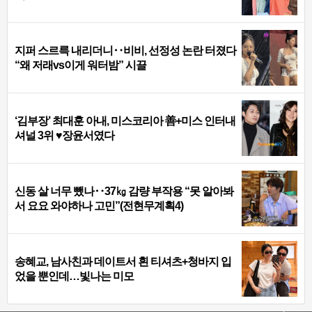
지퍼 스르륵 내리더니‥비비, 선정성 논란 터졌다
“왜 저래vs이게 워터밤” 시끌
‘김부장’ 최대훈 아내, 미스코리아 善+미스 인터내
셔널 3위 ♥장윤서였다
신동 살 너무 뺐나‥37㎏ 감량 부작용 “못 알아봐
서 요요 와야하나 고민”(전현무계획4)
송혜교, 남사친과 데이트서 흰 티셔츠+청바지 입
었을 뿐인데…빛나는 미모