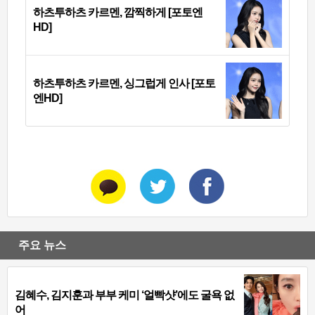
하츠투하츠 카르멘, 깜찍하게 [포토엔
HD]
하츠투하츠 카르멘, 싱그럽게 인사 [포토
엔HD]
주요 뉴스
김혜수, 김지훈과 부부 케미 ‘얼빡샷’에도 굴욕 없
어