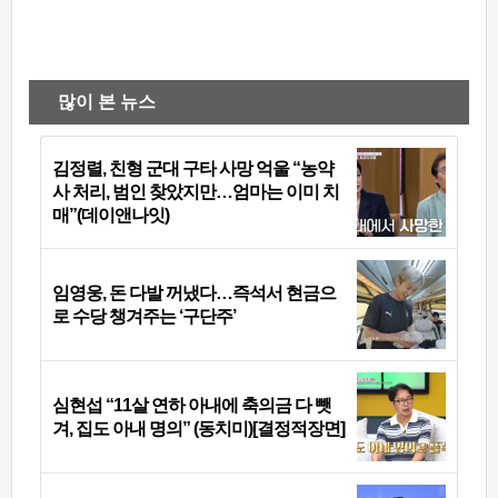
많이 본 뉴스
김정렬, 친형 군대 구타 사망 억울 “농약
사 처리, 범인 찾았지만…엄마는 이미 치
매”(데이앤나잇)
임영웅, 돈 다발 꺼냈다…즉석서 현금으
로 수당 챙겨주는 ‘구단주’
심현섭 “11살 연하 아내에 축의금 다 뺏
겨, 집도 아내 명의” (동치미)[결정적장면]