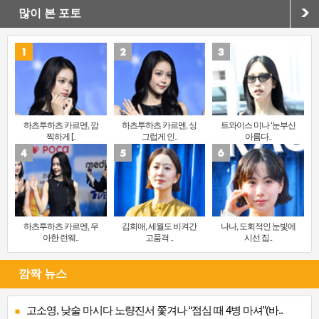
많이 본 포토
하츠투하츠 카르멘, 깜
하츠투하츠 카르멘, 싱
트와이스 미나 ‘눈부신
찍하게 [..
그럽게 인..
아름다..
하츠투하츠 카르멘, 우
김희애, 세월도 비켜간
나나, 도회적인 눈빛에
아한 런웨..
고품격 ..
시선 집..
깜짝 뉴스
고소영, 낮술 마시다 노량진서 쫓겨나 “점심 때 4병 마셔”(바..