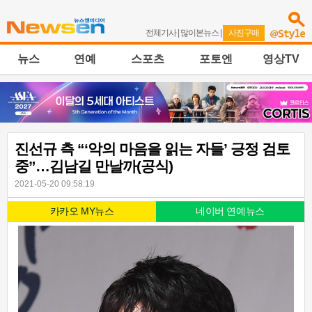
전체기사
|
많이본뉴스
|
사진구매
뉴스
연예
스포츠
포토엔
영상TV
진선규 측 “‘악의 마음을 읽는 자들’ 긍정 검토
중”…김남길 만날까(공식)
2021-05-20 09:58:19
카카오 MY뉴스
네이버 연예뉴스