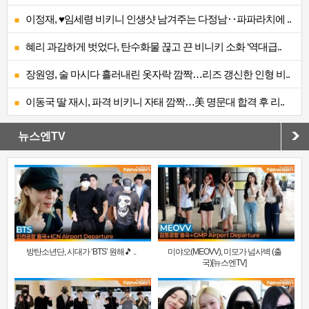
이정재, ♥임세령 비키니 인생샷 남겨주는 다정남‥파파라치에 ..
혜리 과감하게 벗었다, 탄수화물 끊고 끈 비니키 소화 ‘역대급..
장원영, 술 마시다 흘러내린 옷자락 깜짝…리즈 갱신한 인형 비..
이동국 딸 재시, 파격 비키니 자태 깜짝…美 명문대 합격 후 리..
뉴스엔TV
방탄소년단, 시대가 ‘BTS’ 원해🎵 ..
미야오(MEOVV), 미모가 넘사벽 (출
국)[뉴스엔TV]