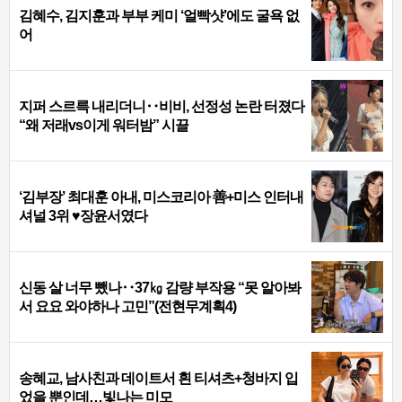
김혜수, 김지훈과 부부 케미 ‘얼빡샷’에도 굴욕 없
어
지퍼 스르륵 내리더니‥비비, 선정성 논란 터졌다
“왜 저래vs이게 워터밤” 시끌
‘김부장’ 최대훈 아내, 미스코리아 善+미스 인터내
셔널 3위 ♥장윤서였다
신동 살 너무 뺐나‥37㎏ 감량 부작용 “못 알아봐
서 요요 와야하나 고민”(전현무계획4)
송혜교, 남사친과 데이트서 흰 티셔츠+청바지 입
었을 뿐인데…빛나는 미모