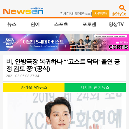
전체기사
|
많이본뉴스
|
사진구매
뉴스
연예
스포츠
포토엔
영상TV
비, 안방극장 복귀하나 “‘고스트 닥터’ 출연 긍
정 검토 중”(공식)
2021-02-05 08:37:34
카카오 MY뉴스
네이버 연예뉴스