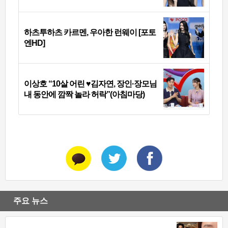
하츠투하츠 카르멘, 우아한 런웨이 [포토
엔HD]
이상호 “10살 어린 ♥김자연, 장인·장모님
내 동안에 깜짝 놀라 허락”(아침마당)
주요 뉴스