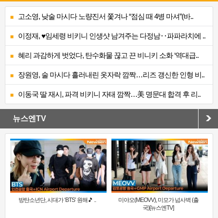
고소영, 낮술 마시다 노량진서 쫓겨나 “점심 때 4병 마셔”(바..
이정재, ♥임세령 비키니 인생샷 남겨주는 다정남‥파파라치에 ..
혜리 과감하게 벗었다, 탄수화물 끊고 끈 비니키 소화 ‘역대급..
장원영, 술 마시다 흘러내린 옷자락 깜짝…리즈 갱신한 인형 비..
이동국 딸 재시, 파격 비키니 자태 깜짝…美 명문대 합격 후 리..
뉴스엔TV
방탄소년단, 시대가 ‘BTS’ 원해🎵 ..
미야오(MEOVV), 미모가 넘사벽 (출
국)[뉴스엔TV]