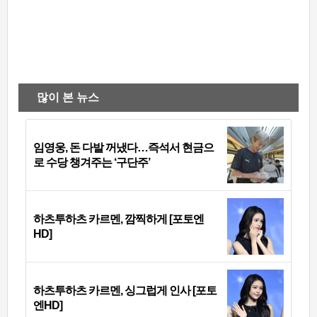
많이 본 뉴스
임영웅, 돈 다발 꺼냈다…즉석서 현금으
로 수당 챙겨주는 ‘구단주’
하츠투하츠 카르멘, 깜찍하게 [포토엔
HD]
하츠투하츠 카르멘, 싱그럽게 인사 [포토
엔HD]