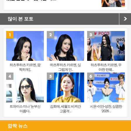
많이 본 포토
하츠투하츠 카르멘, 깜
하츠투하츠 카르멘, 싱
하츠투하츠 카르멘, 우
찍하게 [..
그럽게 인..
아한 런웨..
트와이스 미나 ‘눈부신
김희애, 세월도 비켜간
시온-이안-성찬, 상큼한
아름다..
고품격 ..
‘2026 ..
깜짝 뉴스