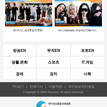
에이티즈, 둠칫❣️ 둠칫❣&#..
에스파(aespa), 죄송해요🥺🎤마이..
방송EN
뮤직EN
포토EN
생활.문화
스포츠
IT.게임
경제
정치
사회
PC보기
|
전체기사
|
이용약관
|
개인정보처리방침
Copyright ⓒ 2004 Newsen. All rights reserved.