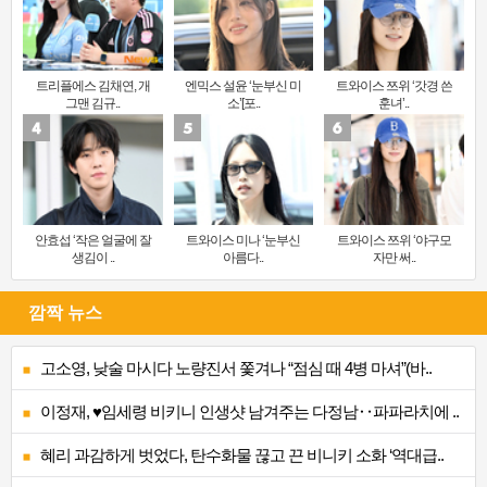
트리플에스 김채연, 개
엔믹스 설윤 ‘눈부신 미
트와이스 쯔위 ‘갓경 쓴
그맨 김규..
소’[포..
훈녀’..
안효섭 ‘작은 얼굴에 잘
트와이스 미나 ‘눈부신
트와이스 쯔위 ‘야구모
생김이 ..
아름다..
자만 써..
깜짝 뉴스
고소영, 낮술 마시다 노량진서 쫓겨나 “점심 때 4병 마셔”(바..
이정재, ♥임세령 비키니 인생샷 남겨주는 다정남‥파파라치에 ..
혜리 과감하게 벗었다, 탄수화물 끊고 끈 비니키 소화 ‘역대급..