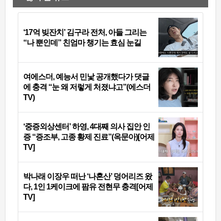
‘17억 빚잔치’ 김구라 전처, 아들 그리는
“나 뿐인데” 친엄마 챙기는 효심 눈길
여에스더, 예능서 민낯 공개했다가 댓글
에 충격 “눈 왜 저렇게 처졌냐고”(에스더
TV)
‘중증외상센터’ 하영, 4대째 의사 집안 인
증 “증조부, 고종 황제 진료”(옥문아)[어제
TV]
박나래 이장우 떠난 ‘나혼산’ 덩어리즈 왔
다, 1인 1케이크에 팜유 전현무 충격[어제
TV]