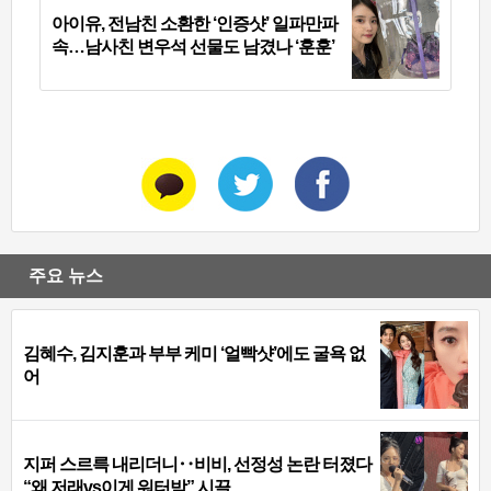
아이유, 전남친 소환한 ‘인증샷’ 일파만파
속…남사친 변우석 선물도 남겼나 ‘훈훈’
주요 뉴스
김혜수, 김지훈과 부부 케미 ‘얼빡샷’에도 굴욕 없
어
지퍼 스르륵 내리더니‥비비, 선정성 논란 터졌다
“왜 저래vs이게 워터밤” 시끌