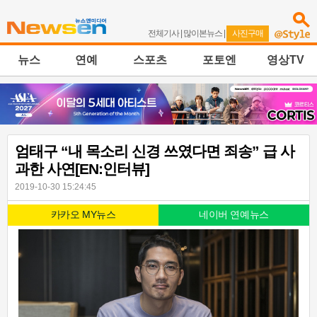
전체기사
|
많이본뉴스
|
사진구매
뉴스
연예
스포츠
포토엔
영상TV
엄태구 “내 목소리 신경 쓰였다면 죄송” 급 사
과한 사연[EN:인터뷰]
2019-10-30 15:24:45
카카오 MY뉴스
네이버 연예뉴스