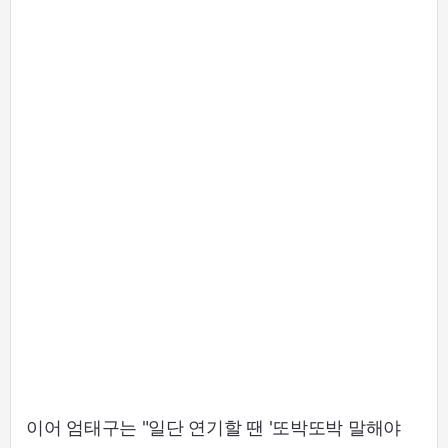
이어 엄태구는 "일단 연기할 땐 '또박또박 말해야