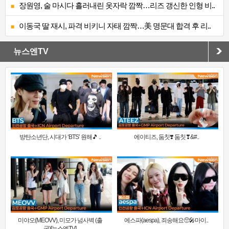
장원영, 술 마시다 흘러내린 옷자락 깜짝…리즈 갱신한 인형 비..
이동국 딸 재시, 파격 비키니 자태 깜짝…美 명문대 합격 후 리..
뉴스엔TV
방탄소년단, 시대가 ‘BTS’ 원해🎵 ..
에이티즈, 둠칫❣️ 둠칫❣&#..
미야오(MEOVV), 미모가 넘사벽 (출
에스파(aespa), 죄송해요🥺🎤마이..
국)[뉴스엔TV]