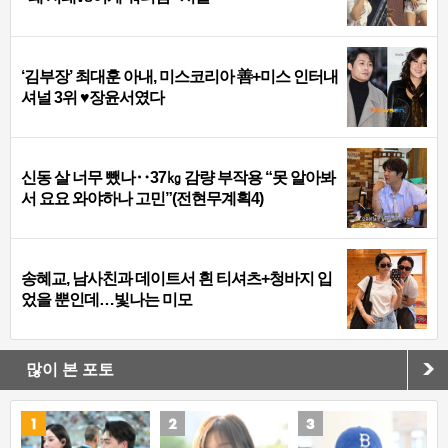
‘김부장’ 최대훈 아내, 미스코리아 善+미스 인터내
셔널 3위 ♥장윤서였다
신동 살 너무 뺐나‥37㎏ 감량 부작용 “못 알아봐
서 요요 와야하나 고민”(전현무계획4)
송혜교, 남사친과 데이트서 흰 티셔츠+청바지 입
었을 뿐인데…빛나는 미모
많이 본 포토